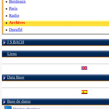
Bordeaux
Paris
Radio
Archives
Duruflé
J S BACH
Liens
Data Base
Base de datos