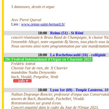
5 danseuses, dessin et orgue
Avec Pierre Queval
Lien :
www.orgue-saint-bernard.fr/
18:00
Reims (51) -
St Rémi
concert réunissant le Brass Band de Champagne, le choeur Nicol
l'ensemble Allegri, notre organiste Bj Steens, tous placés sous 
Nous ouvrons ainsi notre programmation par une manifestation
18:00
La Rochefoucauld (16) -
collégiale
29e Festival International d'Orgue en Charente 2023
Frédéric ledroit
Chorale l'air de rien, dir. Jl Charrier
mandoline Nadia Denysenko
bach, Vivaldi, Pergolèse, Verdi
18:00
Lyon 1er (69) -
Temple Lanterne, 10
Nathan Degrange-Roncier, professeur d'orgue aux Conservatoir
œuvres de Bach, Buxtehude, Pachelbel, Vivaldi.
Retransmission sur grand écran.
Concert organisé dans le cadre du Jour de l'Orgue 2023.