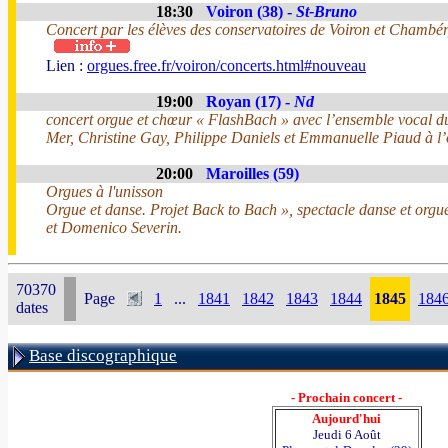
18:30
Voiron (38) -
St-Bruno
Concert par les élèves des conservatoires de Voiron et Chambé
Lien :
orgues.free.fr/voiron/concerts.html#nouveau
19:00
Royan (17) -
Nd
concert orgue et chœur « FlashBach » avec l’ensemble vocal du
Mer, Christine Gay, Philippe Daniels et Emmanuelle Piaud à l’
20:00
Maroilles (59)
Orgues à l'unisson
Orgue et danse. Projet Back to Bach », spectacle danse et orgu
et Domenico Severin.
70370
Page
1
...
1841
1842
1843
1844
1845
184
dates
Base discographique
- Prochain concert -
Aujourd'hui
Jeudi 6 Août