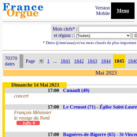
Version
Menu
Mobile
Mots clefs* :
et région :
* Dates (j/mm/aaaa) et/ou mots classés du plus importan
70370
Page
1
...
1841
1842
1843
1844
1845
184
dates
Mai 2023
Dimanche 14 Mai 2023
17:00
Cunault (49)
concert
17:00
Le Creusot (71) -
Église Saint-Laure
François Ménissier
le voyage du Nord
17:00
Bagnères-de-Bigorre (65) -
St-Vince