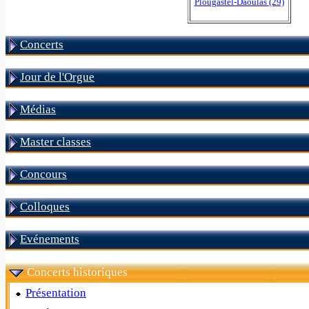
Plougastel-Daoulas (29)
Concerts
Jour de l'Orgue
Médias
Master classes
Concours
Colloques
Evénements
Concerts historiques
Présentation