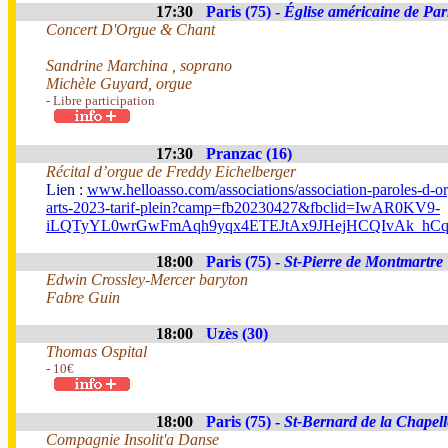
17:30
Paris (75) -
Église américaine de Par
Concert D'Orgue & Chant
Sandrine Marchina , soprano
Michèle Guyard, orgue
- Libre participation
17:30
Pranzac (16)
Récital d’orgue de Freddy Eichelberger
Lien :
www.helloasso.com/associations/association-paroles-d-o
arts-2023-tarif-plein?camp=fb20230427&fbclid=IwAR0KV9-
iLQTyYL0wrGwFmAqh9yqx4ETEJtAx9JHejHCQIvAk_hCq
18:00
Paris (75) -
St-Pierre de Montmartre
Edwin Crossley-Mercer baryton
Fabre Guin
18:00
Uzès (30)
Thomas Ospital
- 10€
18:00
Paris (75) -
St-Bernard de la Chapell
Compagnie Insolit'a Danse