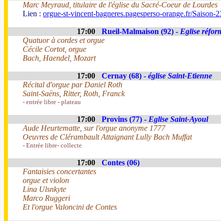
Marc Meyraud, titulaire de l'église du Sacré-Coeur de Lourdes
Lien :
orgue-st-vincent-bagneres.pagesperso-orange.fr/Saison-2
17:00
Rueil-Malmaison (92) -
Eglise réfor
Quatuor à cordes et orgue
Cécile Cortot, orgue
Bach, Haendel, Mozart
17:00
Cernay (68) -
église Saint-Etienne
Récital d'orgue par Daniel Roth
Saint-Saëns, Ritter, Roth, Franck
- entrée libre - plateau
17:00
Provins (77) -
Eglise Saint-Ayoul
Aude Heurtematte, sur l'orgue anonyme 1777
Oeuvres de Clérambault Attaignant Lully Bach Muffat
- Entrée libre- collecte
17:00
Contes (06)
Fantaisies concertantes
orgue et violon
Lina Ulsnkyte
Marco Ruggeri
Et l'orgue Valoncini de Contes