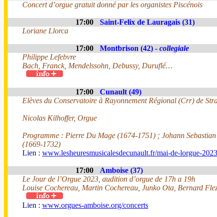
Concert d’orgue gratuit donné par les organistes Piscénois
17:00
Saint-Felix de Lauragais (31)
Loriane Llorca
17:00
Montbrison (42) -
collegiale
Philippe Lefebvre
Bach, Franck, Mendelssohn, Debussy, Duruflé…
17:00
Cunault (49)
Elèves du Conservatoire à Rayonnement Régional (Crr) de Str
Nicolas Kilhoffer, Orgue
Programme : Pierre Du Mage (1674-1751) ; Johann Sebastian
(1669-1732)
Lien :
www.lesheuresmusicalesdecunault.fr/mai-de-lorgue-2023
17:00
Amboise (37)
Le Jour de l’Orgue 2023, audition d’orgue de 17h a 19h
Louise Cochereau, Martin Cochereau, Junko Ota, Bernard Fle
Lien :
www.orgues-amboise.org/concerts