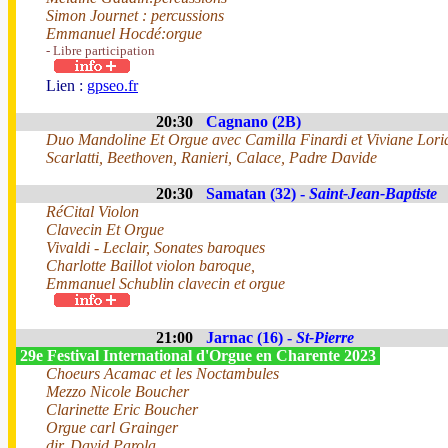
Simon Journet : percussions
Emmanuel Hocdé:orgue
- Libre participation
Lien :
gpseo.fr
20:30
Cagnano (2B)
Duo Mandoline Et Orgue avec Camilla Finardi et Viviane Lori
Scarlatti, Beethoven, Ranieri, Calace, Padre Davide
20:30
Samatan (32) -
Saint-Jean-Baptiste
RéCital Violon
Clavecin Et Orgue
Vivaldi - Leclair, Sonates baroques
Charlotte Baillot violon baroque,
Emmanuel Schublin clavecin et orgue
21:00
Jarnac (16) -
St-Pierre
29e Festival International d'Orgue en Charente 2023
Choeurs Acamac et les Noctambules
Mezzo Nicole Boucher
Clarinette Eric Boucher
Orgue carl Grainger
dir. David Parola