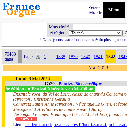
Version
Menu
Mobile
Mots clefs* :
et région :
* Dates (j/mm/aaaa) et/ou mots classés du plus importan
70483
Page
1
...
1838
1839
1840
1841
1842
184
dates
Mai 2023
Lundi 8 Mai 2023
17:30
Pontivy (56) -
basilique
9e édition du Festival Itinéraires en Morbihan
Ensemble vocal du Val de Loire, classe de chant du Conserva
(direction : Christophe Gérault)
Camerata Sainte Anne (direction : Véronique Le Guen) et école
Musique et d’Arts Sacrés de Sainte-Anne-d’Auray
Véronique Le Guen, Frédérique Lory et Michel Jézo, piano et 
Lien :
academie-musique-arts-sacres.fr/lundi-8-mai-i-prelude-au