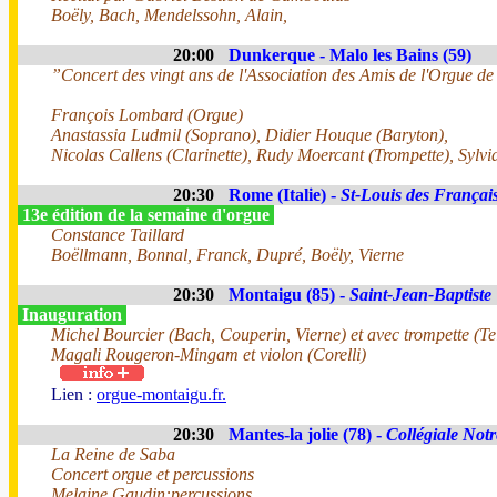
Boëly, Bach, Mendelssohn, Alain,
20:00
Dunkerque - Malo les Bains (59)
”Concert des vingt ans de l'Association des Amis de l'Orgue d
François Lombard (Orgue)
Anastassia Ludmil (Soprano), Didier Houque (Baryton),
Nicolas Callens (Clarinette), Rudy Moercant (Trompette), Sylv
20:30
Rome (Italie) -
St-Louis des Françai
13e édition de la semaine d'orgue
Constance Taillard
Boëllmann, Bonnal, Franck, Dupré, Boëly, Vierne
20:30
Montaigu (85) -
Saint-Jean-Baptiste
Inauguration
Michel Bourcier (Bach, Couperin, Vierne) et avec trompette (T
Magali Rougeron-Mingam et violon (Corelli)
Lien :
orgue-montaigu.fr.
20:30
Mantes-la jolie (78) -
Collégiale Not
La Reine de Saba
Concert orgue et percussions
Melaine Gaudin:percussions