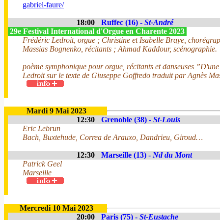
gabriel-faure/
18:00
Ruffec (16) -
St-André
29e Festival International d'Orgue en Charente 2023
Frédéric Ledroit, orgue ; Christine et Isabelle Braye, chorégr
Massias Bognenko, récitants ; Ahmad Kaddour, scénographie.
poème symphonique pour orgue, récitants et danseuses ”D'une 
Ledroit sur le texte de Giuseppe Goffredo traduit par Agnès M
Mardi 9 Mai 2023
12:30
Grenoble (38) -
St-Louis
Eric Lebrun
Bach, Buxtehude, Correa de Arauxo, Dandrieu, Giroud…
12:30
Marseille (13) -
Nd du Mont
Patrick Geel
Marseille
Mercredi 10 Mai 2023
20:00
Paris (75) -
St-Eustache