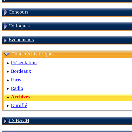
Concours
Colloques
Evénements
Concerts historiques
Présentation
Bordeaux
Paris
Radio
Archives
Duruflé
J S BACH