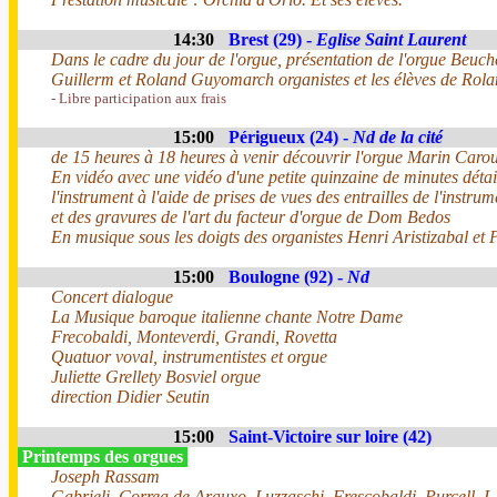
14:30
Brest (29) -
Eglise Saint Laurent
Dans le cadre du jour de l'orgue, présentation de l'orgue Beuc
Guillerm et Roland Guyomarch organistes et les élèves de Ro
- Libre participation aux frais
15:00
Périgueux (24) -
Nd de la cité
de 15 heures à 18 heures à venir découvrir l'orgue Marin Car
En vidéo avec une vidéo d'une petite quinzaine de minutes détai
l'instrument à l'aide de prises de vues des entrailles de l'instru
et des gravures de l'art du facteur d'orgue de Dom Bedos
En musique sous les doigts des organistes Henri Aristizabal et 
15:00
Boulogne (92) -
Nd
Concert dialogue
La Musique baroque italienne chante Notre Dame
Frecobaldi, Monteverdi, Grandi, Rovetta
Quatuor voval, instrumentistes et orgue
Juliette Grellety Bosviel orgue
direction Didier Seutin
15:00
Saint-Victoire sur loire (42)
Printemps des orgues
Joseph Rassam
Gabrieli, Correa de Arauxo, Luzzaschi, Frescobaldi, Purcell, 