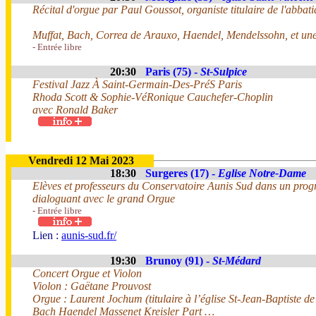
Récital d'orgue par Paul Goussot, organiste titulaire de l'abba
Muffat, Bach, Correa de Arauxo, Haendel, Mendelssohn, et une
- Entrée libre
20:30
Paris (75) -
St-Sulpice
Festival Jazz À Saint-Germain-Des-PréS Paris
Rhoda Scott & Sophie-VéRonique Cauchefer-Choplin
avec Ronald Baker
Vendredi 12 Mai 2023
18:30
Surgeres (17) -
Eglise Notre-Dame
Elèves et professeurs du Conservatoire Aunis Sud dans un prog
dialoguant avec le grand Orgue
- Entrée libre
Lien :
aunis-sud.fr/
19:30
Brunoy (91) -
St-Médard
Concert Orgue et Violon
Violon : Gaëtane Prouvost
Orgue : Laurent Jochum (titulaire à l’église St-Jean-Baptiste de 
Bach Haendel Massenet Kreisler Part …