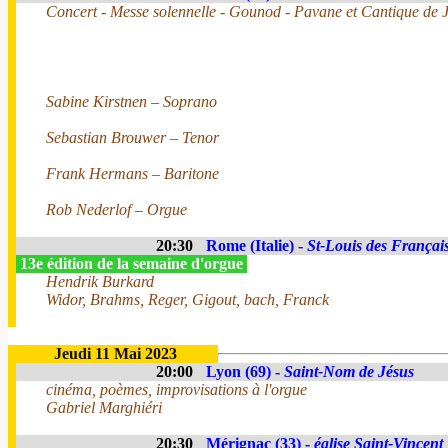
Concert - Messe solennelle - Gounod - Pavane et Cantique de 
Sabine Kirstnen – Soprano
Sebastian Brouwer – Tenor
Frank Hermans – Baritone
Rob Nederlof – Orgue
20:30
Rome (Italie) -
St-Louis des Françai
13e édition de la semaine d'orgue
Hendrik Burkard
Widor, Brahms, Reger, Gigout, bach, Franck
Jeudi 11 Mai 2023
20:00
Lyon (69) -
Saint-Nom de Jésus
cinéma, poèmes, improvisations à l'orgue
Gabriel Marghiéri
20:30
Mérignac (33) -
église Saint-Vincent