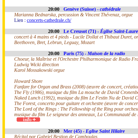
20:00
Genève (Suisse) -
cathédrale
Marianna Bednarska, percussion & Vincent Thévenaz, orgue
Lien :
concerts-cathedrale.ch/
20:00
Le Creusot (71) -
Église Saint-Laure
concert à 4 mains et 4 pieds - Lucile Dollat et Thibaut Duret, o
Beethoven, Bret, Lebrun, Leguay, Mozart
20:00
Paris (75) -
Maison de la radio
Choeur, la Maîtrise et l'Orchestre Philharmonique de Radio Fr
Ludwig Wicki direction
Karol Mossakowski orgue
Howard Shore
Fanfare for Organ and Brass (2008) (œuvre de concert, créatio
The Fly (1986), musique du film La mouche de David Cronenb
Naked Lunch (1992), musique du film Le Festin Nu de David 
The Forest, concerto pour guitare et orchestre (œuvre de concert
The Lord of the Rings : The Fellowship of the Ring pour orche
musique du film Le seigneur des anneaux, La Communauté de 
20:00
Mer (45) -
Eglise Saint Hilaire
Récital par Gabriel Bestion de Camboulas