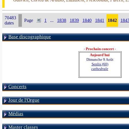
70483
Page
1
...
1838
1839
1840
1841
1842
184
dates
Base discographique
- Prochain concert -
Aujourd'hui
Dimanche 9 Août
Senlis (60)
cathedrale
Concerts
Jour de l'Orgue
Médias
Master classes