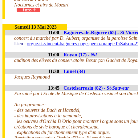
Nocturnes et airs de Mozart
Samedi 13 Mai 2023
11:00
Bagnères-de-Bigorre (65) -
St-Vince
concert du marché par D. Aubert, organiste de la paroisse Sain
Lien :
orgue-st-vincent-bagneres.pagesperso-orange.fr/Saison-2
11:00
Royan (17) -
Nd
audition des élèves du conservatoire Besançon Gachet de Roya
11:30
Lunel (34)
Jacques Raymond
13:45
Castelsarrasin (82) -
St-Sauveur
Parrainé par l'Ecole de Musique de Castelsarrasin et son direct
Au programme :
- des oeuvres de Bach et Haendel,
- des improvisations à la demande,
- les oeuvres d'Orchia D'Orio pour montrer l'orgue sous un jour
créations de style baroque et chevaleresque.
- explications du fonctionnement-type d'un orgue.
Prestation musicale : Orchia d'Orio. Et ses élèves.