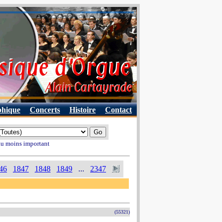
phique
Concerts
Histoire
Contact
 au moins important
46
1847
1848
1849
...
2347
(55321)