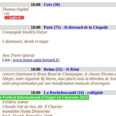
18:00
Uzès (30)
Thomas Ospital
- 10€
18:00
Paris (75) -
St-Bernard de la Chapelle
Compagnie Insolit'a Danse
5 danseuses, dessin et orgue
Avec Pierre Queval
Lien :
www.orgue-saint-bernard.fr/
18:00
Reims (51) -
St Rémi
concert réunissant le Brass Band de Champagne, le choeur Nicolas de
Allegri, notre organiste Bj Steens, tous placés sous la direction de J
notre programmation par une manifestation musicale d'envergure.
18:00
La Rochefoucauld (16) -
collégiale
e Festival International d'Orgue en Charente 2023
Frédéric ledroit
Chorale l'air de rien, dir. Jl Charrier
mandoline Nadia Denysenko
bach, Vivaldi, Pergolèse, Verdi