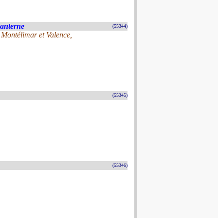
Lanterne
(55344)
 Montélimar et Valence,
(55345)
(55346)