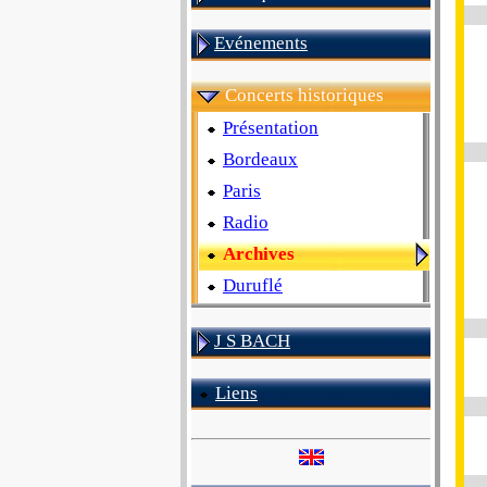
Evénements
Concerts historiques
Présentation
Bordeaux
Paris
Radio
Archives
Duruflé
J S BACH
Liens