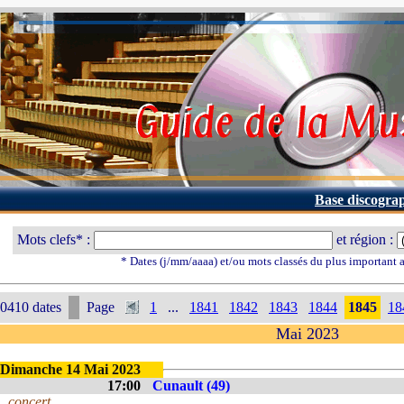
Base discogra
Mots clefs* :
et région :
* Dates (j/mm/aaaa) et/ou mots classés du plus important
0410 dates
Page
1
...
1841
1842
1843
1844
1845
18
Mai 2023
Dimanche 14 Mai 2023
17:00
Cunault (49)
concert