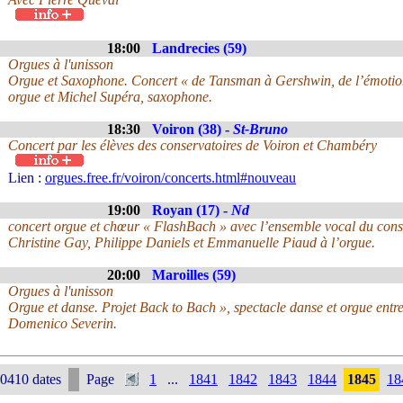
18:00
Landrecies (59)
Orgues à l'unisson
Orgue et Saxophone. Concert « de Tansman à Gershwin, de l’émotion 
orgue et Michel Supéra, saxophone.
18:30
Voiron (38) -
St-Bruno
Concert par les élèves des conservatoires de Voiron et Chambéry
Lien :
orgues.free.fr/voiron/concerts.html#nouveau
19:00
Royan (17) -
Nd
concert orgue et chœur « FlashBach » avec l’ensemble vocal du conse
Christine Gay, Philippe Daniels et Emmanuelle Piaud à l’orgue.
20:00
Maroilles (59)
Orgues à l'unisson
Orgue et danse. Projet Back to Bach », spectacle danse et orgue entr
Domenico Severin.
0410 dates
Page
1
...
1841
1842
1843
1844
1845
18