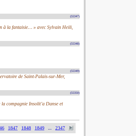
(55347)
à la fantaisie… » avec Sylvain Heili,
(55348)
(55349)
rvatoire de Saint-Palais-sur-Mer,
(55350)
e la compagnie Insolit’a Danse et
46
1847
1848
1849
...
2347