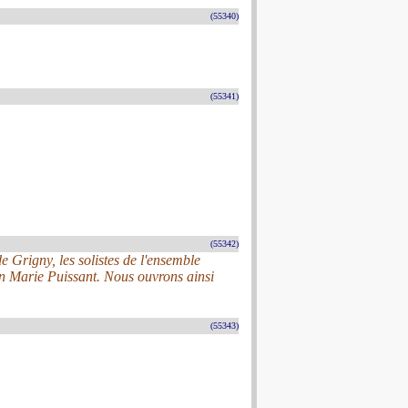
(55340)
(55341)
(55342)
 Grigny, les solistes de l'ensemble
ean Marie Puissant. Nous ouvrons ainsi
(55343)