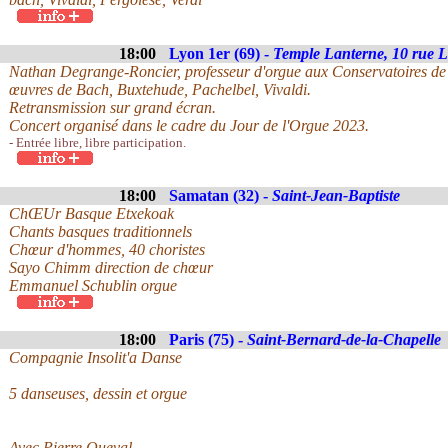
18:00
Lyon 1er (69) -
Temple Lanterne, 10 rue 
Nathan Degrange-Roncier, professeur d'orgue aux Conservatoires de
œuvres de Bach, Buxtehude, Pachelbel, Vivaldi.
Retransmission sur grand écran.
Concert organisé dans le cadre du Jour de l'Orgue 2023.
- Entrée libre, libre participation.
18:00
Samatan (32) -
Saint-Jean-Baptiste
ChŒUr Basque Etxekoak
Chants basques traditionnels
Chœur d'hommes, 40 choristes
Sayo Chimm direction de chœur
Emmanuel Schublin orgue
18:00
Paris (75) -
Saint-Bernard-de-la-Chapelle
Compagnie Insolit'a Danse
5 danseuses, dessin et orgue
Avec Pierre Queval