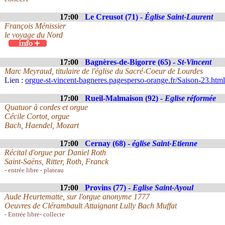
17:00
Le Creusot (71) -
Église Saint-Laurent
François Ménissier
le voyage du Nord
17:00
Bagnères-de-Bigorre (65) -
St-Vincent
Marc Meyraud, titulaire de l'église du Sacré-Coeur de Lourdes
Lien :
orgue-st-vincent-bagneres.pagesperso-orange.fr/Saison-23.html
17:00
Rueil-Malmaison (92) -
Eglise réformée
Quatuor à cordes et orgue
Cécile Cortot, orgue
Bach, Haendel, Mozart
17:00
Cernay (68) -
église Saint-Etienne
Récital d'orgue par Daniel Roth
Saint-Saëns, Ritter, Roth, Franck
- entrée libre - plateau
17:00
Provins (77) -
Eglise Saint-Ayoul
Aude Heurtematte, sur l'orgue anonyme 1777
Oeuvres de Clérambault Attaignant Lully Bach Muffat
- Entrée libre- collecte