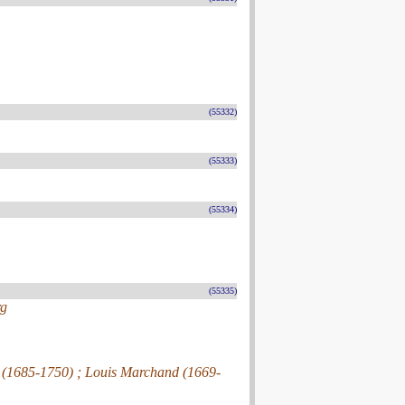
(55332)
(55333)
(55334)
(55335)
rg
 (1685-1750) ; Louis Marchand (1669-