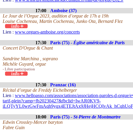
17:00
Amboise (37)
Le Jour de l’Orgue 2023, audition d’orgue de 17h a 19h
Louise Cochereau, Martin Cochereau, Junko Ota, Bernard Flez
Lien :
www.orgues-amboise.org/concerts
17:30
Paris (75) -
Église américaine de Paris
Concert D'Orgue & Chant
Sandrine Marchina , soprano
Michèle Guyard, orgue
- Libre participation
17:30
Pranzac (16)
Récital d’orgue de Freddy Eichelberger
Lien :
www.helloasso.com/associations/association-paroles-d-orgue/e
tarif-plein?camp=fb20230427&fbclid=IwAR0KV9-
iLQTyYL0wrGwFmAqh9yqx4ETEJtAx9JHejHCQIvAk_hCqhUoF
18:00
Paris (75) -
St-Pierre de Montmartre
Edwin Crossley-Mercer baryton
Fabre Guin