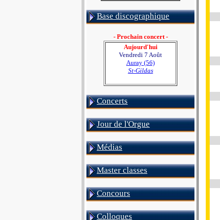
Base discographique
- Prochain concert -
Aujourd'hui
Vendredi 7 Août
Auray (56)
St-Gildas
Concerts
Jour de l'Orgue
Médias
Master classes
Concours
Colloques