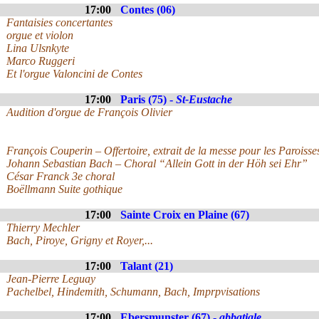
17:00
Contes (06)
Fantaisies concertantes
orgue et violon
Lina Ulsnkyte
Marco Ruggeri
Et l'orgue Valoncini de Contes
17:00
Paris (75) -
St-Eustache
Audition d'orgue de François Olivier
François Couperin – Offertoire, extrait de la messe pour les Paroisse
Johann Sebastian Bach – Choral “Allein Gott in der Höh sei Ehr”
César Franck 3e choral
Boëllmann Suite gothique
17:00
Sainte Croix en Plaine (67)
Thierry Mechler
Bach, Piroye, Grigny et Royer,...
17:00
Talant (21)
Jean-Pierre Leguay
Pachelbel, Hindemith, Schumann, Bach, Imprpvisations
17:00
Ebersmunster (67) -
abbatiale