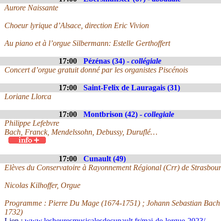
Aurore Naissante
Choeur lyrique d’Alsace, direction Eric Vivion
Au piano et à l’orgue Silbermann: Estelle Gerthoffert
17:00
Pézénas (34) -
collégiale
Concert d’orgue gratuit donné par les organistes Piscénois
17:00
Saint-Felix de Lauragais (31)
Loriane Llorca
17:00
Montbrison (42) -
collegiale
Philippe Lefebvre
Bach, Franck, Mendelssohn, Debussy, Duruflé…
17:00
Cunault (49)
Elèves du Conservatoire à Rayonnement Régional (Crr) de Strasbou
Nicolas Kilhoffer, Orgue
Programme : Pierre Du Mage (1674-1751) ; Johann Sebastian Bach
1732)
Lien :
www.lesheuresmusicalesdecunault.fr/mai-de-lorgue-2023/