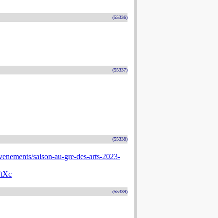
(55336)
(55337)
(55338)
venements/saison-au-gre-des-arts-2023-
tXc
(55339)