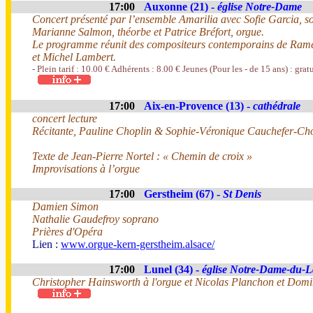
17:00
Auxonne (21) -
église Notre-Dame
Concert présenté par l’ensemble Amarilia avec Sofie Garcia, s
Marianne Salmon, théorbe et Patrice Bréfort, orgue.
Le programme réunit des compositeurs contemporains de Ram
et Michel Lambert.
- Plein tarif : 10.00 € Adhérents : 8.00 € Jeunes (Pour les - de 15 ans) : gratu
17:00
Aix-en-Provence (13) -
cathédrale
concert lecture
Récitante, Pauline Choplin & Sophie-Véronique Cauchefer-Ch
Texte de Jean-Pierre Nortel : « Chemin de croix »
Improvisations à l’orgue
17:00
Gerstheim (67) -
St Denis
Damien Simon
Nathalie Gaudefroy soprano
Prières d'Opéra
Lien :
www.orgue-kern-gerstheim.alsace/
17:00
Lunel (34) -
église Notre-Dame-du-L
Christopher Hainsworth à l'orgue et Nicolas Planchon et Domi