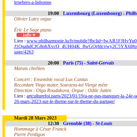
tenebres-a-lisbonne
19:00
Luxembourg (Luxembourg) -
Phil
Olivier Latry orgue
Éric Le Sage piano
Lien :
www.philharmonie.lu/fr/mobile?fbclid=IwAR1FJHvYu0
J1QuahdCfG8ohXvcQ_4UH04K_8wGQrfdcvwy2C5YX6I#program
sage/4263
20:00
Paris (75) -
Saint-Gervais
Marais chrétien
Concert : Ensemble vocal Lux Cantus
Recordare Virgo mater, Souviens-toi Vierge mère
Direction : Olga Roudakova, Orgue : Odile Jutten
Lien :
artculturefoi.paris/2023/01/19/a-ne-pas-manquer-la-24e-
26-mars-2023-sur-le-theme-sur-le-theme-du-partage/
Mardi 28 Mars 2023
12:30
Grenoble (38) -
St-Louis
Hommage à César Franck
Pierre Perdigon