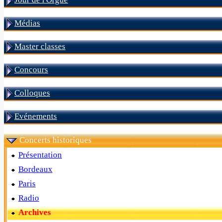
Médias
Master classes
Concours
Colloques
Evénements
Concerts historiques
Présentation
Bordeaux
Paris
Radio
Archives