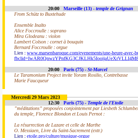
20:00
Marseille (13) -
temple de Grignan
From Schütz to Buxtehude
Ensemble Inalto
Alice Foccroulle : soprano
Mira Glodeanu : violon
Lambert Colson : cornet à bouquin
Bernard Foccroulle : orgue
Lien :
www.marsenbaroque.com/evenements/une-heure-avec-b
fbclid=IwAR0QnwzYPnfKG3CJKLHk5IooijaUeXrVLLI4
20:00
Paris (75) -
St-Marcel
Le Taramonium Project invite Yoram Rosilio, Contrebasse
Marie Faucqueur
Mercredi 29 Mars 2023
12:30
Paris (75) -
Temple de l'Etoile
”méditations” proposées conjointement par Liesbeth Schlumberger
du temple, Florence Blondon et Louis Pernot :
La résurrection de Lazare et celle de Marthe
O. Messiaen, Livre du Saint-Sacrement (extr.)
Lien :
etoile.pro/culture/musique-orgue