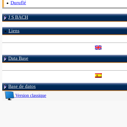
Duruflé
J S BACH
Liens
Data Base
Base de datos
Version classique