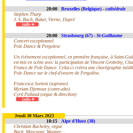
20:00
Bruxelles (Belgique) -
cathédrale
Stephen Tharp
J. S. Bach, Baker, Vierne, Dupré
20:00
Strasbourg (67) -
St-Guillaume
Concert exceptionnel
Pole Dance & Pergolese
Un événement exceptionnel, en première française, à Saint-Gui
est mis en scène avec la participation de Vincent Grobelny, 
France de Pole Dance. Celui-ci créera une chorégraphie inédite
Pole Dance sur le chef-d'oeuvre de Pergolèse.
Francesca Sorteni (soprano)
Myriam Djemour (conre-alto)
Cyril Pallaud (orgue & direction)
Jeudi 30 Mars 2023
18:15
Alpe d'Huez (38)
Christian Bacheley, orgue
Bach, Mascagni, Wagner…