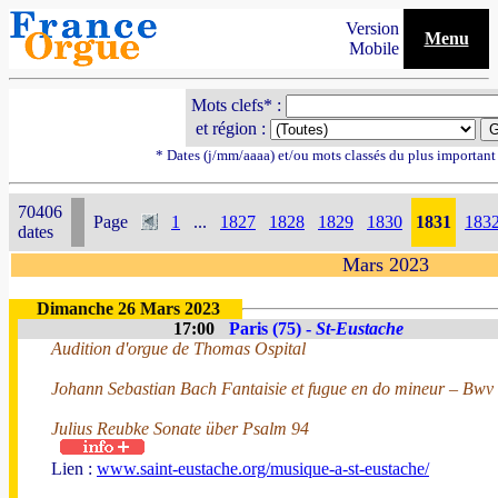
Version
Menu
Mobile
Mots clefs* :
et région :
* Dates (j/mm/aaaa) et/ou mots classés du plus importan
70406
Page
1
...
1827
1828
1829
1830
1831
183
dates
Mars 2023
Dimanche 26 Mars 2023
17:00
Paris (75) -
St-Eustache
Audition d'orgue de Thomas Ospital
Johann Sebastian Bach Fantaisie et fugue en do mineur – Bwv
Julius Reubke Sonate über Psalm 94
Lien :
www.saint-eustache.org/musique-a-st-eustache/