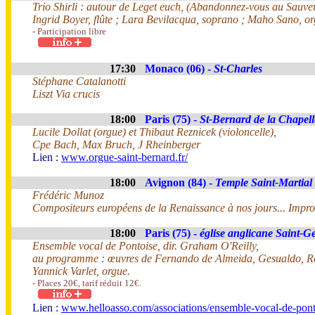
Trio Shirli : autour de Leget euch, (Abandonnez-vous au Sauve
Ingrid Boyer, flûte ; Lara Bevilacqua, soprano ; Maho Sano, or
- Participation libre
17:30
Monaco (06) -
St-Charles
Stéphane Catalanotti
Liszt Via crucis
18:00
Paris (75) -
St-Bernard de la Chapell
Lucile Dollat (orgue) et Thibaut Reznicek (violoncelle),
Cpe Bach, Max Bruch, J Rheinberger
Lien :
www.orgue-saint-bernard.fr/
18:00
Avignon (84) -
Temple Saint-Martial
Frédéric Munoz
Compositeurs européens de la Renaissance à nos jours... Impro
18:00
Paris (75) -
église anglicane Saint-G
Ensemble vocal de Pontoise, dir. Graham O'Reilly,
au programme : œuvres de Fernando de Almeida, Gesualdo, R
Yannick Varlet, orgue.
- Places 20€, tarif réduit 12€.
Lien :
www.helloasso.com/associations/ensemble-vocal-de-ponto