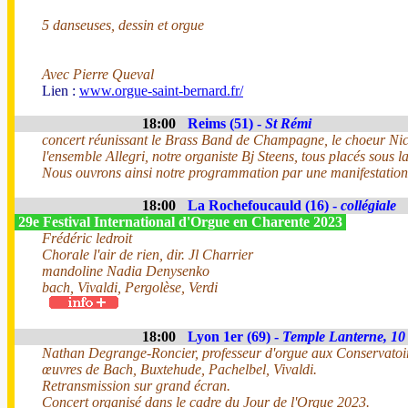
5 danseuses, dessin et orgue
Avec Pierre Queval
Lien :
www.orgue-saint-bernard.fr/
18:00
Reims (51) -
St Rémi
concert réunissant le Brass Band de Champagne, le choeur Nicol
l'ensemble Allegri, notre organiste Bj Steens, tous placés sous 
Nous ouvrons ainsi notre programmation par une manifestation
18:00
La Rochefoucauld (16) -
collégiale
29e Festival International d'Orgue en Charente 2023
Frédéric ledroit
Chorale l'air de rien, dir. Jl Charrier
mandoline Nadia Denysenko
bach, Vivaldi, Pergolèse, Verdi
18:00
Lyon 1er (69) -
Temple Lanterne, 10
Nathan Degrange-Roncier, professeur d'orgue aux Conservatoir
œuvres de Bach, Buxtehude, Pachelbel, Vivaldi.
Retransmission sur grand écran.
Concert organisé dans le cadre du Jour de l'Orgue 2023.