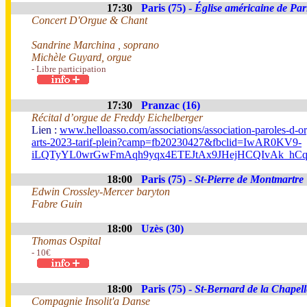
17:30
Paris (75) -
Église américaine de Par
Concert D'Orgue & Chant
Sandrine Marchina , soprano
Michèle Guyard, orgue
- Libre participation
17:30
Pranzac (16)
Récital d’orgue de Freddy Eichelberger
Lien :
www.helloasso.com/associations/association-paroles-d-o
arts-2023-tarif-plein?camp=fb20230427&fbclid=IwAR0KV9-
iLQTyYL0wrGwFmAqh9yqx4ETEJtAx9JHejHCQIvAk_hCq
18:00
Paris (75) -
St-Pierre de Montmartre
Edwin Crossley-Mercer baryton
Fabre Guin
18:00
Uzès (30)
Thomas Ospital
- 10€
18:00
Paris (75) -
St-Bernard de la Chapell
Compagnie Insolit'a Danse