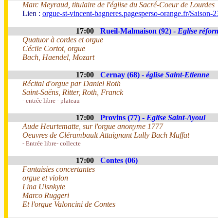
Marc Meyraud, titulaire de l'église du Sacré-Coeur de Lourdes
Lien :
orgue-st-vincent-bagneres.pagesperso-orange.fr/Saison-2
17:00
Rueil-Malmaison (92) -
Eglise réfor
Quatuor à cordes et orgue
Cécile Cortot, orgue
Bach, Haendel, Mozart
17:00
Cernay (68) -
église Saint-Etienne
Récital d'orgue par Daniel Roth
Saint-Saëns, Ritter, Roth, Franck
- entrée libre - plateau
17:00
Provins (77) -
Eglise Saint-Ayoul
Aude Heurtematte, sur l'orgue anonyme 1777
Oeuvres de Clérambault Attaignant Lully Bach Muffat
- Entrée libre- collecte
17:00
Contes (06)
Fantaisies concertantes
orgue et violon
Lina Ulsnkyte
Marco Ruggeri
Et l'orgue Valoncini de Contes