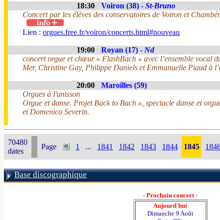
18:30
Voiron (38) -
St-Bruno
Concert par les élèves des conservatoires de Voiron et Chambé
Lien :
orgues.free.fr/voiron/concerts.html#nouveau
19:00
Royan (17) -
Nd
concert orgue et chœur « FlashBach » avec l’ensemble vocal du
Mer, Christine Gay, Philippe Daniels et Emmanuelle Piaud à l’
20:00
Maroilles (59)
Orgues à l'unisson
Orgue et danse. Projet Back to Bach », spectacle danse et orgu
et Domenico Severin.
70480
Page
1
...
1841
1842
1843
1844
1845
184
dates
Base discographique
- Prochain concert -
Aujourd'hui
Dimanche 9 Août