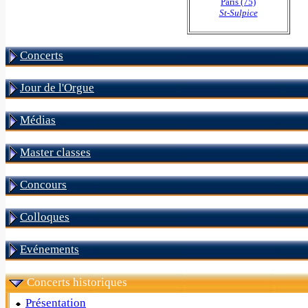
Paris (75)
St-Sulpice
Concerts
Jour de l'Orgue
Médias
Master classes
Concours
Colloques
Evénements
Concerts historiques
Présentation