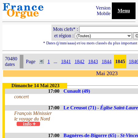
Version
Menu
Mobile
Mots clefs* :
et région :
* Dates (j/mm/aaaa) et/ou mots classés du plus importan
70480
Page
1
...
1841
1842
1843
1844
1845
184
dates
Mai 2023
Dimanche 14 Mai 2023
17:00
Cunault (49)
concert
17:00
Le Creusot (71) -
Église Saint-Laure
François Ménissier
le voyage du Nord
17:00
Bagnères-de-Bigorre (65) -
St-Vince