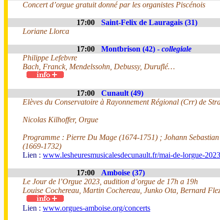
Concert d’orgue gratuit donné par les organistes Piscénois
17:00
Saint-Felix de Lauragais (31)
Loriane Llorca
17:00
Montbrison (42) -
collegiale
Philippe Lefebvre
Bach, Franck, Mendelssohn, Debussy, Duruflé…
17:00
Cunault (49)
Elèves du Conservatoire à Rayonnement Régional (Crr) de Str
Nicolas Kilhoffer, Orgue
Programme : Pierre Du Mage (1674-1751) ; Johann Sebastian
(1669-1732)
Lien :
www.lesheuresmusicalesdecunault.fr/mai-de-lorgue-2023
17:00
Amboise (37)
Le Jour de l’Orgue 2023, audition d’orgue de 17h a 19h
Louise Cochereau, Martin Cochereau, Junko Ota, Bernard Fle
Lien :
www.orgues-amboise.org/concerts