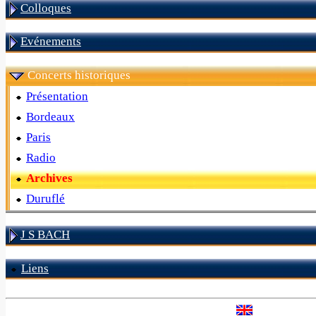
Colloques
Evénements
Concerts historiques
Présentation
Bordeaux
Paris
Radio
Archives
Duruflé
J S BACH
Liens