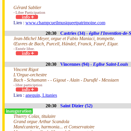
Gérard Sablier
- Libre Participation
Lien :
www.champcueilmusiqueetpatrimoine.com
20:30
Castries (34) -
église l'Invention-de-
Jean-Michel Meyer, orgue et Fabio Maniaci, trompette.
Œuvres de Bach, Purcell, Händel, Franck, Fauré, Elgar.
- Entrée libre.
20:30
Vincennes (94) -
Eglise Saint-Louis
Vincent Rigot
L'Orgue-orchestre
Bach - Schumann - - Gigout - Alain - Duruflé - Messiaen
- libre particiption
Lien :
anequin, Litanies
20:30
Saint Dizier (52)
inauguration
Thierry Colas, titulaire
Grand orgue Arthur Scandola
Manécanterie, harmonia... et Conservatoire