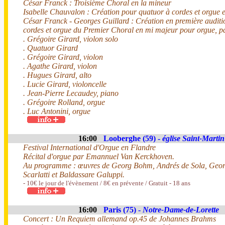
César Franck : Troisième Choral en la mineur
Isabelle Chauvalon : Création pour quatuor à cordes et orgu
César Franck - Georges Guillard : Création en première auditio
cordes et orgue du Premier Choral en mi majeur pour orgue, p
. Grégoire Girard, violon solo
. Quatuor Girard
. Grégoire Girard, violon
. Agathe Girard, violon
. Hugues Girard, alto
. Lucie Girard, violoncelle
. Jean-Pierre Lecaudey, piano
. Grégoire Rolland, orgue
. Luc Antonini, orgue
16:00
Looberghe (59) -
église Saint-Martin
Festival International d'Orgue en Flandre
Récital d'orgue par Emannuel Van Kerckhoven.
Au programme : œuvres de Georg Bohm, Andrés de Sola, Geor
Scarlatti et Baldassare Galuppi.
- 10€ le jour de l'évènement / 8€ en prévente / Gratuit - 18 ans
16:00
Paris (75) -
Notre-Dame-de-Lorette
Concert : Un Requiem allemand op.45 de Johannes Brahms