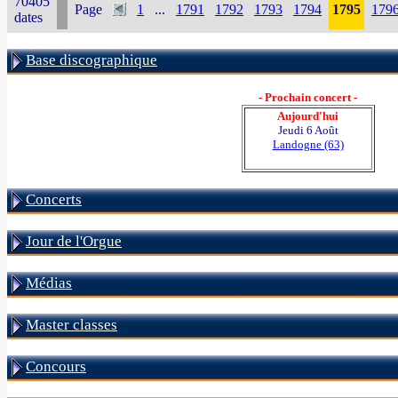
70405
Page
1
...
1791
1792
1793
1794
1795
179
dates
Base discographique
- Prochain concert -
Aujourd'hui
Jeudi 6 Août
Landogne (63)
Concerts
Jour de l'Orgue
Médias
Master classes
Concours