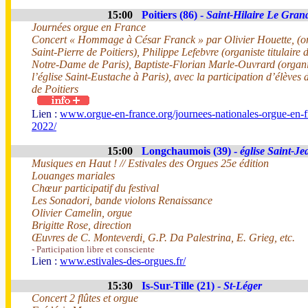
15:00
Poitiers (86) -
Saint-Hilaire Le Gran
Journées orgue en France
Concert « Hommage à César Franck » par Olivier Houette, (orga
Saint-Pierre de Poitiers), Philippe Lefebvre (organiste titulaire
Notre-Dame de Paris), Baptiste-Florian Marle-Ouvrard (organis
l’église Saint-Eustache à Paris), avec la participation d’élèves
de Poitiers
Lien :
www.orgue-en-france.org/journees-nationales-orgue-en-f
2022/
15:00
Longchaumois (39) -
église Saint-Je
Musiques en Haut ! // Estivales des Orgues 25e édition
Louanges mariales
Chœur participatif du festival
Les Sonadori, bande violons Renaissance
Olivier Camelin, orgue
Brigitte Rose, direction
Œuvres de C. Monteverdi, G.P. Da Palestrina, E. Grieg, etc.
- Participation libre et consciente
Lien :
www.estivales-des-orgues.fr/
15:30
Is-Sur-Tille (21) -
St-Léger
Concert 2 flûtes et orgue