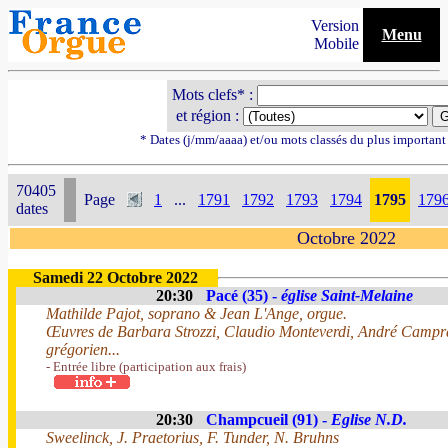
Version
Menu
Mobile
Mots clefs* :
et région :
* Dates (j/mm/aaaa) et/ou mots classés du plus importan
70405
Page
1
...
1791
1792
1793
1794
1795
179
dates
Octobre 2022
Samedi 22 Octobre 2022
20:30
Pacé (35) -
église Saint-Melaine
Mathilde Pajot, soprano & Jean L'Ange, orgue.
Œuvres de Barbara Strozzi, Claudio Monteverdi, André Campra
grégorien...
- Entrée libre (participation aux frais)
20:30
Champcueil (91) -
Eglise N.D.
Sweelinck, J. Praetorius, F. Tunder, N. Bruhns