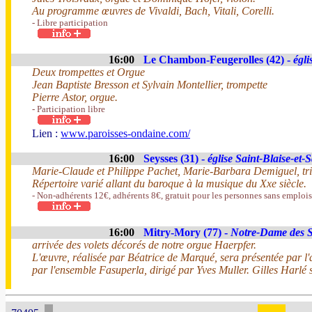
Au programme œuvres de Vivaldi, Bach, Vitali, Corelli.
- Libre participation
16:00
Le Chambon-Feugerolles (42) -
égli
Deux trompettes et Orgue
Jean Baptiste Bresson et Sylvain Montellier, trompette
Pierre Astor, orgue.
- Participation libre
Lien :
www.paroisses-ondaine.com/
16:00
Seysses (31) -
église Saint-Blaise-et-
Marie-Claude et Philippe Pachet, Marie-Barbara Demiguel, trio o
Répertoire varié allant du baroque à la musique du Xxe siècle.
- Non-adhérents 12€, adhérents 8€, gratuit pour les personnes sans emplois,
16:00
Mitry-Mory (77) -
Notre-Dame des S
arrivée des volets décorés de notre orgue Haerpfer.
L'œuvre, réalisée par Béatrice de Marqué, sera présentée par l'
par l'ensemble Fasuperla, dirigé par Yves Muller. Gilles Harlé s