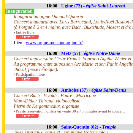
16:00
Ugine (73) -
église Saint-Laurent
Inauguration
Inauguration orgue Dunand-Quoirin
Concert inaugural avec Loris Barrucand, Louis-Noël Bestion
(à l’orgue à 2 et 4 mains, avec Bach, Buxtehude, Mozart et d’a
- Entrée libre
Lien :
www.orgue-musique-ugine.fr/
16:00
Metz (57) -
église Notre-Dame
Concert anniversaire César Franck. Soprano Agathe Zénier et 
Au programme entre autres son Ave Maria et son Panis Angelicu
choral, pièce héroïque).
- Participation libre
16:00
Amboise (37) -
église Saint-Denis
Concert Bach - Vivaldi - Fauré - Morricone
Marc-Didier Thirault, violoncelliste
Pierre de Kergommeaux, organiste
- Pas de réservation, billets en vente 30 à 45 minutes avant le concert.
16:00
Saint-Quentin (02) -
Temple
Jules Troisvaux, orgue et Dominique Hofer, violon.