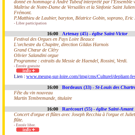
donné en hommage à André Tubeuf interprété par l’Ensemble v
Maîtrise de Notre-Dame de Versailles et la Sinfonie Saint Julie
Frémont.
P.Matthieu de Laubier, baryton, Béatrice Gobin, soprano, Eric
- Libre participation
16:00
Artenay (45) -
église Saint-Victor
Festival des Orgues en Pays Loire Beauce
L’orchestre du Chapitre, direction Gildas Harnois
Grand Chœur de Cléry
Olivier Salandini orgue
Programme : extraits du Messie de Haendel, Rossini, Verdi.
- Entrée gratuite
Lien :
www.meung-sur-loire.com//img/cms/Culturel/depliant-f
16:00
Bordeaux (33) -
St-Louis des Chartr
Fête du vin nouveau
Martin Tembremande, titulaire
16:00
Rarécourt (55) -
église Saint-Amant
Concert d'orgue et flûtes avec Joseph Recchia à l'orgue et Juli
flûte.
- Entrée libre.