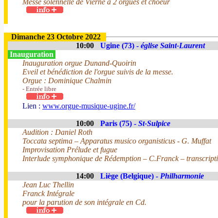
Messe solennelle de Vierne à 2 orgues et choeur
Dimanche 23 Octobre 2022
10:00
Ugine (73) -
église Saint-Laurent
Inauguration
Inauguration orgue Dunand-Quoirin
Eveil et bénédiction de l'orgue suivis de la messe.
Orgue : Dominique Chalmin
- Entrée libre
Lien :
www.orgue-musique-ugine.fr/
10:00
Paris (75) -
St-Sulpice
Audition : Daniel Roth
Toccata septima – Apparatus musico organisticus - G. Muffat
Improvisation Prélude et fugue
Interlude symphonique de Rédemption – C.Franck – transcript
14:00
Liège (Belgique) -
Philharmonie
Jean Luc Thellin
Franck Intégrale
pour la parution de son intégrale en Cd.