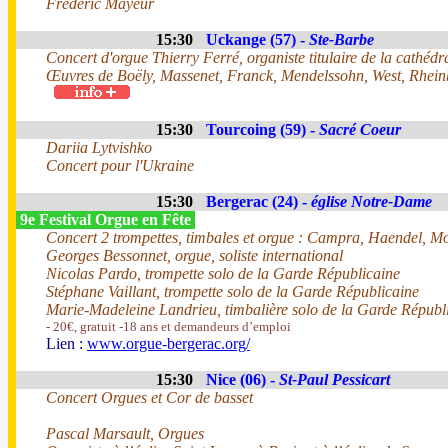
Frédéric Mayeur
15:30
Uckange (57) -
Ste-Barbe
Concert d'orgue Thierry Ferré, organiste titulaire de la cathédr
Œuvres de Boëly, Massenet, Franck, Mendelssohn, West, Rhein
15:30
Tourcoing (59) -
Sacré Coeur
Dariia Lytvishko
Concert pour l'Ukraine
15:30
Bergerac (24) -
église Notre-Dame
9e Festival Orgue en Fête
Concert 2 trompettes, timbales et orgue : Campra, Haendel, Mo
Georges Bessonnet, orgue, soliste international
Nicolas Pardo, trompette solo de la Garde Républicaine
Stéphane Vaillant, trompette solo de la Garde Républicaine
Marie-Madeleine Landrieu, timbalière solo de la Garde Républ
- 20€, gratuit -18 ans et demandeurs d’emploi
Lien :
www.orgue-bergerac.org/
15:30
Nice (06) -
St-Paul Pessicart
Concert Orgues et Cor de basset
Pascal Marsault, Orgues