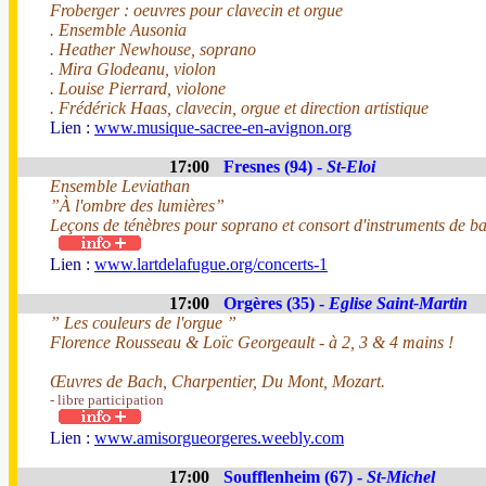
Froberger : oeuvres pour clavecin et orgue
. Ensemble Ausonia
. Heather Newhouse, soprano
. Mira Glodeanu, violon
. Louise Pierrard, violone
. Frédérick Haas, clavecin, orgue et direction artistique
Lien :
www.musique-sacree-en-avignon.org
17:00
Fresnes (94) -
St-Eloi
Ensemble Leviathan
”À l'ombre des lumières”
Leçons de ténèbres pour soprano et consort d'instruments de b
Lien :
www.lartdelafugue.org/concerts-1
17:00
Orgères (35) -
Eglise Saint-Martin
” Les couleurs de l'orgue ”
Florence Rousseau & Loïc Georgeault - à 2, 3 & 4 mains !
Œuvres de Bach, Charpentier, Du Mont, Mozart.
- libre participation
Lien :
www.amisorgueorgeres.weebly.com
17:00
Soufflenheim (67) -
St-Michel