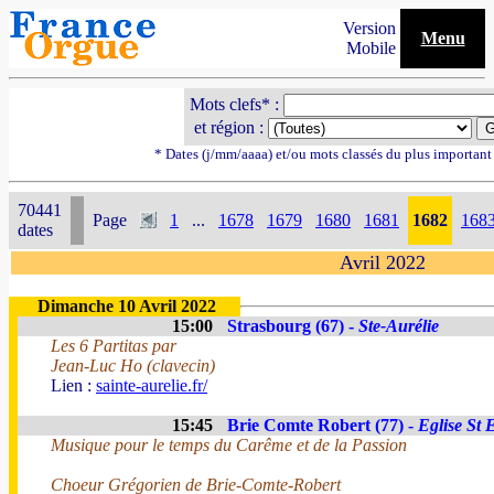
Version
Menu
Mobile
Mots clefs* :
et région :
* Dates (j/mm/aaaa) et/ou mots classés du plus importan
70441
Page
1
...
1678
1679
1680
1681
1682
168
dates
Avril 2022
Dimanche 10 Avril 2022
15:00
Strasbourg (67) -
Ste-Aurélie
Les 6 Partitas par
Jean-Luc Ho (clavecin)
Lien :
sainte-aurelie.fr/
15:45
Brie Comte Robert (77) -
Eglise St 
Musique pour le temps du Carême et de la Passion
Choeur Grégorien de Brie-Comte-Robert