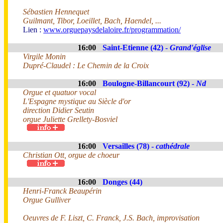
Sébastien Hennequet
Guilmant, Tibor, Loeillet, Bach, Haendel, ...
Lien :
www.orguepaysdelaloire.fr/programmation/
16:00
Saint-Etienne (42) -
Grand'église
Virgile Monin
Dupré-Claudel : Le Chemin de la Croix
16:00
Boulogne-Billancourt (92) -
Nd
Orgue et quatuor vocal
L'Espagne mystique au Siècle d'or
direction Didier Seutin
orgue Juliette Grellety-Bosviel
16:00
Versailles (78) -
cathédrale
Christian Ott, orgue de choeur
16:00
Donges (44)
Henri-Franck Beaupérin
Orgue Gulliver
Oeuvres de F. Liszt, C. Franck, J.S. Bach, improvisation