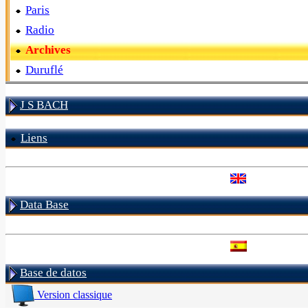
Paris
Radio
Archives
Duruflé
J S BACH
Liens
Data Base
Base de datos
Version classique