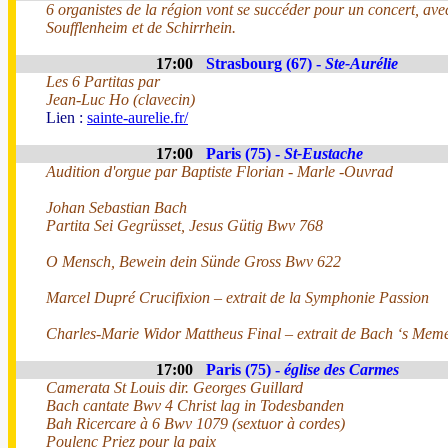
6 organistes de la région vont se succéder pour un concert, avec
Soufflenheim et de Schirrhein.
17:00
Strasbourg (67) -
Ste-Aurélie
Les 6 Partitas par
Jean-Luc Ho (clavecin)
Lien :
sainte-aurelie.fr/
17:00
Paris (75) -
St-Eustache
Audition d'orgue par Baptiste Florian - Marle -Ouvrad
Johan Sebastian Bach
Partita Sei Gegrüsset, Jesus Gütig Bwv 768
O Mensch, Bewein dein Sünde Gross Bwv 622
Marcel Dupré Crucifixion – extrait de la Symphonie Passion
Charles-Marie Widor Mattheus Final – extrait de Bach ‘s Mem
17:00
Paris (75) -
église des Carmes
Camerata St Louis dir. Georges Guillard
Bach cantate Bwv 4 Christ lag in Todesbanden
Bah Ricercare à 6 Bwv 1079 (sextuor à cordes)
Poulenc Priez pour la paix