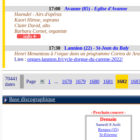
17:00
Avanne (85) -
Eglise d'Avanne
Haendel - Airs d'opéras
Kaori Hirose, soprano
Claire David, alto
Barbara Cornet, organiste
17:30
Lannion (22) -
St-Jean du Baly
Henri Menanteau à l’orgue dans un programme Correa de Arau
Lien :
orgues-lannion.fr/cycle-dorgue-du-careme-2022/
70441
Page
1
...
1678
1679
1680
1681
1682
168
dates
Base discographique
- Prochain concert -
Demain
Samedi 8 Août
Rennes (35)
St-Etienne