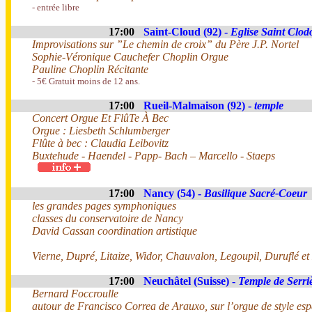
- entrée libre
17:00
Saint-Cloud (92) -
Eglise Saint Clod
Improvisations sur ”Le chemin de croix” du Père J.P. Nortel
Sophie-Véronique Cauchefer Choplin Orgue
Pauline Choplin Récitante
- 5€ Gratuit moins de 12 ans.
17:00
Rueil-Malmaison (92) -
temple
Concert Orgue Et FlûTe À Bec
Orgue : Liesbeth Schlumberger
Flûte à bec : Claudia Leibovitz
Buxtehude - Haendel - Papp- Bach – Marcello - Staeps
17:00
Nancy (54) -
Basilique Sacré-Coeur
les grandes pages symphoniques
classes du conservatoire de Nancy
David Cassan coordination artistique
Vierne, Dupré, Litaize, Widor, Chauvalon, Legoupil, Duruflé et
17:00
Neuchâtel (Suisse) -
Temple de Serri
Bernard Foccroulle
autour de Francisco Correa de Arauxo, sur l’orgue de style esp