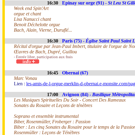
16:30
Epinay sur orge (91) -
St Leu St Gill
Week end Spin'Art
orgue et chant
Lisa Nanucci chant
Benoit Déchelotte orgue
Bach, Alain, Vierne, Duruflé...
16:30
Paris (75) -
Église Saint Paul Saint 
Récital d'orgue par Jean-Paul Imbert, titulaire de l'orgue de 
Œuvres de Bach, Dupré, Guillou
- Entrée libre, participation aux frais
16:45
Obernai (67)
Marc Vonau
Lien :
les-amis-de-l-orgue-merklin-d-obernai.e-monsite.com/pa
17:00
Avignon (84) -
Basilique Métropoli
Les Musiques Spirituelles Du Soir - Concert Des Rameaux
Sonates du Rosaire et Leçons de ténèbres
Soprano et ensemble instrumental
Biber, Rosenmüller, Froberger : Passion
Biber : Les cinq Sonates du Rosaire pour le temps de la Passio
Rosenmüller : Leçons de Ténèbres