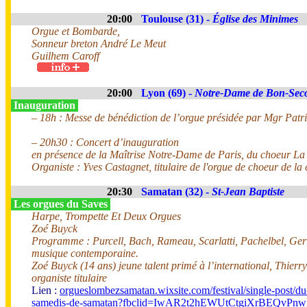
20:00
Toulouse (31) -
Église des Minimes
Orgue et Bombarde,
Sonneur breton André Le Meut
Guilhem Caroff
20:00
Lyon (69) -
Notre-Dame de Bon-Sec
Inauguration
– 18h : Messe de bénédiction de l’orgue présidée par Mgr Patri
– 20h30 : Concert d’inauguration
en présence de la Maîtrise Notre-Dame de Paris, du choeur La
Organiste : Yves Castagnet, titulaire de l'orgue de choeur de l
20:30
Samatan (32) -
St-Jean Baptiste
Les orgues du Saves
Harpe, Trompette Et Deux Orgues
Zoé Buyck
Programme : Purcell, Bach, Rameau, Scarlatti, Pachelbel, Gerv
musique contemporaine.
Zoé Buyck (14 ans) jeune talent primé à l’international, Thier
organiste titulaire
Lien :
orgueslombezsamatan.wixsite.com/festival/single-post/du
samedis-de-samatan?fbclid=IwAR2t2hEWUtCtgiXrBEQvPnw