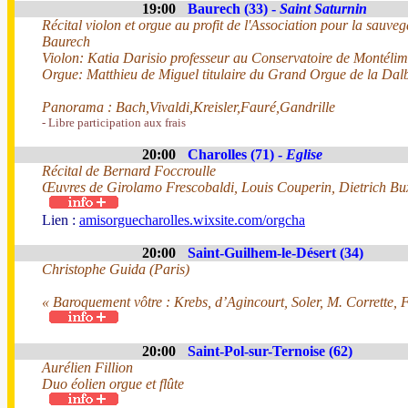
19:00
Baurech (33) -
Saint Saturnin
Récital violon et orgue au profit de l'Association pour la sauve
Baurech
Violon: Katia Darisio professeur au Conservatoire de Montéli
Orgue: Matthieu de Miguel titulaire du Grand Orgue de la Dal
Panorama : Bach,Vivaldi,Kreisler,Fauré,Gandrille
- Libre participation aux frais
20:00
Charolles (71) -
Eglise
Récital de Bernard Foccroulle
Œuvres de Girolamo Frescobaldi, Louis Couperin, Dietrich Bu
Lien :
amisorguecharolles.wixsite.com/orgcha
20:00
Saint-Guilhem-le-Désert (34)
Christophe Guida (Paris)
« Baroquement vôtre : Krebs, d’Agincourt, Soler, M. Corrette, 
20:00
Saint-Pol-sur-Ternoise (62)
Aurélien Fillion
Duo éolien orgue et flûte