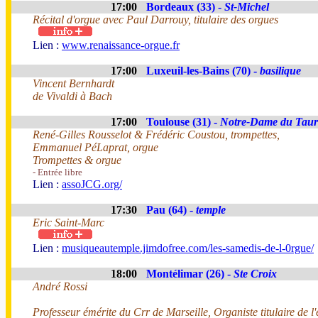
17:00
Bordeaux (33) -
St-Michel
Récital d'orgue avec Paul Darrouy, titulaire des orgues
Lien :
www.renaissance-orgue.fr
17:00
Luxeuil-les-Bains (70) -
basilique
Vincent Bernhardt
de Vivaldi à Bach
17:00
Toulouse (31) -
Notre-Dame du Taur
René-Gilles Rousselot & Frédéric Coustou, trompettes,
Emmanuel PéLaprat, orgue
Trompettes & orgue
- Entrée libre
Lien :
assoJCG.org/
17:30
Pau (64) -
temple
Eric Saint-Marc
Lien :
musiqueautemple.jimdofree.com/les-samedis-de-l-0rgue/
18:00
Montélimar (26) -
Ste Croix
André Rossi
Professeur émérite du Crr de Marseille, Organiste titulaire de l