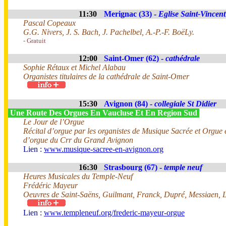
11:30
Merignac (33) -
Eglise Saint-Vincent
Pascal Copeaux
G.G. Nivers, J. S. Bach, J. Pachelbel, A.-P.-F. BoëLy.
- Gratuit
12:00
Saint-Omer (62) -
cathédrale
Sophie Rétaux et Michel Alabau
Organistes titulaires de la cathédrale de Saint-Omer
15:30
Avignon (84) -
collegiale St Didier
Une Route Des Orgues En Vaucluse Et En Region Sud
Le Jour de l’Orgue
Récital d’orgue par les organistes de Musique Sacrée et Orgue e
d’orgue du Crr du Grand Avignon
Lien :
www.musique-sacree-en-avignon.org
16:30
Strasbourg (67) -
temple neuf
Heures Musicales du Temple-Neuf
Frédéric Mayeur
Oeuvres de Saint-Saëns, Guilmant, Franck, Dupré, Messiaen, 
Lien :
www.templeneuf.org/frederic-mayeur-orgue