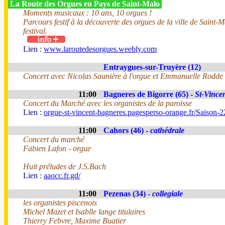
La Route des Orgues en Pays de Saint-Malo
Moments musicaux : 10 ans, 10 orgues !
Parcours festif à la découverte des orgues de la ville de Saint-
festival.
Lien :
www.laroutedesorgues.weebly.com
Entraygues-sur-Truyère (12)
Concert avec Nicolas Saunière à l'orgue et Emmanuelle Rodde 
11:00
Bagneres de Bigorre (65) -
St-Vince
Concert du Marché avec les organistes de la paroisse
Lien :
orgue-st-vincent-bagneres.pagesperso-orange.fr/Saison-2
11:00
Cahors (46) -
cathédrale
Concert du marché
Fabien Lafon - orgue
Huit préludes de J.S.Bach
Lien :
aaocc.fr.gd/
11:00
Pezenas (34) -
collegiale
les organistes piscenois
Michel Mazet et Isablle lange titulaires
Thierry Febvre, Maxime Buatier