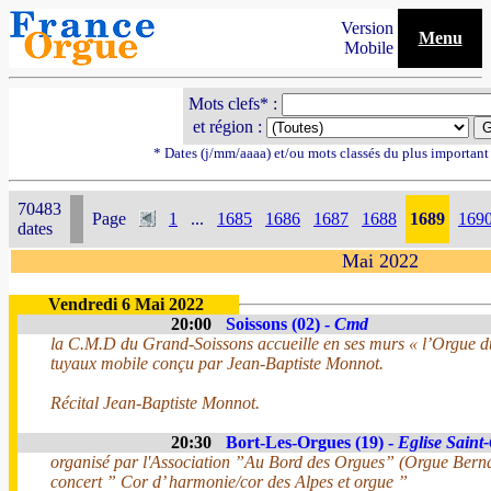
Version
Menu
Mobile
Mots clefs* :
et région :
* Dates (j/mm/aaaa) et/ou mots classés du plus importan
70483
Page
1
...
1685
1686
1687
1688
1689
169
dates
Mai 2022
Vendredi 6 Mai 2022
20:00
Soissons (02) -
Cmd
la C.M.D du Grand-Soissons accueille en ses murs « l’Orgue d
tuyaux mobile conçu par Jean-Baptiste Monnot.
Récital Jean-Baptiste Monnot.
20:30
Bort-Les-Orgues (19) -
Eglise Saint
organisé par l'Association ”Au Bord des Orgues” (Orgue Bern
concert ” Cor d’ harmonie/cor des Alpes et orgue ”