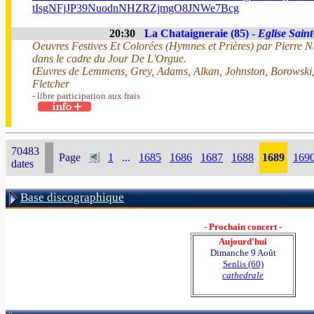
tIsgNFjJP39NuodnNHZRZjmgO8JNWe7Bcg
20:30
La Chataigneraie (85) -
Eglise Saint
Oeuvres Festives Et Colorées (Hymnes et Prières) par Pierre Ni
dans le cadre du Jour De L'Orgue.
Œuvres de Lemmens, Grey, Adams, Alkan, Johnston, Borowski,
Fletcher
- libre participation aux frais
70483
Page
1
...
1685
1686
1687
1688
1689
169
dates
Base discographique
- Prochain concert -
Aujourd'hui
Dimanche 9 Août
Senlis (60)
cathedrale