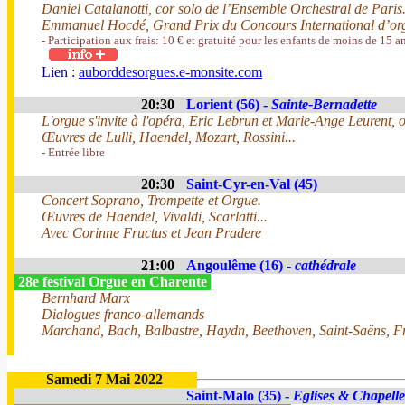
Daniel Catalanotti, cor solo de l’Ensemble Orchestral de Paris
Emmanuel Hocdé, Grand Prix du Concours International d’org
- Participation aux frais: 10 € et gratuité pour les enfants de moins de 15 an
Lien :
auborddesorgues.e-monsite.com
20:30
Lorient (56) -
Sainte-Bernadette
L'orgue s'invite à l'opéra, Eric Lebrun et Marie-Ange Leurent, 
Œuvres de Lulli, Haendel, Mozart, Rossini...
- Entrée libre
20:30
Saint-Cyr-en-Val (45)
Concert Soprano, Trompette et Orgue.
Œuvres de Haendel, Vivaldi, Scarlatti...
Avec Corinne Fructus et Jean Pradere
21:00
Angoulême (16) -
cathédrale
28e festival Orgue en Charente
Bernhard Marx
Dialogues franco-allemands
Marchand, Bach, Balbastre, Haydn, Beethoven, Saint-Saëns, F
Samedi 7 Mai 2022
Saint-Malo (35) -
Eglises & Chapelle