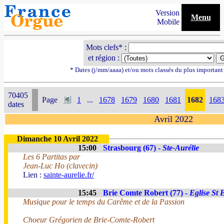
Version
Menu
Mobile
Mots clefs* :
et région :
* Dates (j/mm/aaaa) et/ou mots classés du plus importan
70405
Page
1
...
1678
1679
1680
1681
1682
168
dates
Avril 2022
Dimanche 10 Avril 2022
15:00
Strasbourg (67) -
Ste-Aurélie
Les 6 Partitas par
Jean-Luc Ho (clavecin)
Lien :
sainte-aurelie.fr/
15:45
Brie Comte Robert (77) -
Eglise St 
Musique pour le temps du Carême et de la Passion
Choeur Grégorien de Brie-Comte-Robert