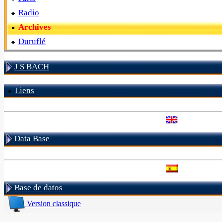
Radio
Archives
Duruflé
J S BACH
Liens
Data Base
Base de datos
Version classique