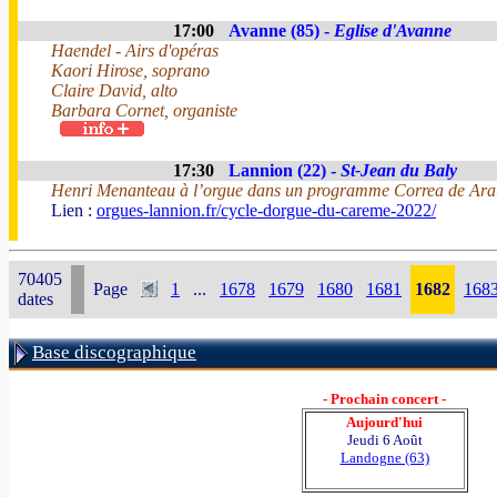
17:00
Avanne (85) -
Eglise d'Avanne
Haendel - Airs d'opéras
Kaori Hirose, soprano
Claire David, alto
Barbara Cornet, organiste
17:30
Lannion (22) -
St-Jean du Baly
Henri Menanteau à l’orgue dans un programme Correa de Arau
Lien :
orgues-lannion.fr/cycle-dorgue-du-careme-2022/
70405
Page
1
...
1678
1679
1680
1681
1682
168
dates
Base discographique
- Prochain concert -
Aujourd'hui
Jeudi 6 Août
Landogne (63)