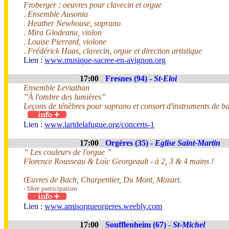
Froberger : oeuvres pour clavecin et orgue
. Ensemble Ausonia
. Heather Newhouse, soprano
. Mira Glodeanu, violon
. Louise Pierrard, violone
. Frédérick Haas, clavecin, orgue et direction artistique
Lien :
www.musique-sacree-en-avignon.org
17:00
Fresnes (94) -
St-Eloi
Ensemble Leviathan
”À l'ombre des lumières”
Leçons de ténèbres pour soprano et consort d'instruments de b
Lien :
www.lartdelafugue.org/concerts-1
17:00
Orgères (35) -
Eglise Saint-Martin
” Les couleurs de l'orgue ”
Florence Rousseau & Loïc Georgeault - à 2, 3 & 4 mains !
Œuvres de Bach, Charpentier, Du Mont, Mozart.
- libre participation
Lien :
www.amisorgueorgeres.weebly.com
17:00
Soufflenheim (67) -
St-Michel