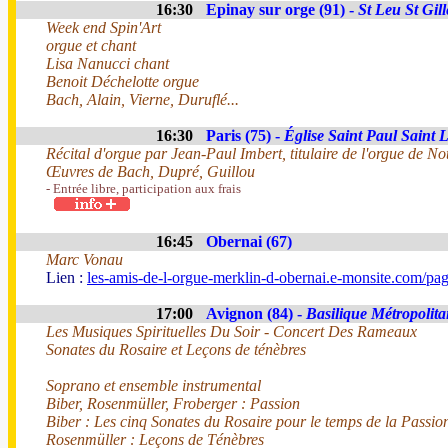
16:30
Epinay sur orge (91) -
St Leu St Gill
Week end Spin'Art
orgue et chant
Lisa Nanucci chant
Benoit Déchelotte orgue
Bach, Alain, Vierne, Duruflé...
16:30
Paris (75) -
Église Saint Paul Saint 
Récital d'orgue par Jean-Paul Imbert, titulaire de l'orgue de 
Œuvres de Bach, Dupré, Guillou
- Entrée libre, participation aux frais
16:45
Obernai (67)
Marc Vonau
Lien :
les-amis-de-l-orgue-merklin-d-obernai.e-monsite.com/pa
17:00
Avignon (84) -
Basilique Métropoli
Les Musiques Spirituelles Du Soir - Concert Des Rameaux
Sonates du Rosaire et Leçons de ténèbres
Soprano et ensemble instrumental
Biber, Rosenmüller, Froberger : Passion
Biber : Les cinq Sonates du Rosaire pour le temps de la Passio
Rosenmüller : Leçons de Ténèbres