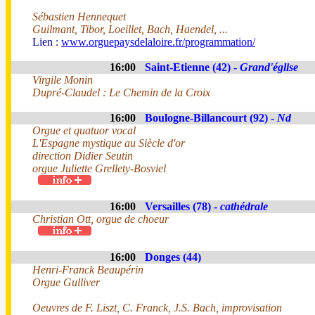
Sébastien Hennequet
Guilmant, Tibor, Loeillet, Bach, Haendel, ...
Lien :
www.orguepaysdelaloire.fr/programmation/
16:00
Saint-Etienne (42) -
Grand'église
Virgile Monin
Dupré-Claudel : Le Chemin de la Croix
16:00
Boulogne-Billancourt (92) -
Nd
Orgue et quatuor vocal
L'Espagne mystique au Siècle d'or
direction Didier Seutin
orgue Juliette Grellety-Bosviel
16:00
Versailles (78) -
cathédrale
Christian Ott, orgue de choeur
16:00
Donges (44)
Henri-Franck Beaupérin
Orgue Gulliver
Oeuvres de F. Liszt, C. Franck, J.S. Bach, improvisation