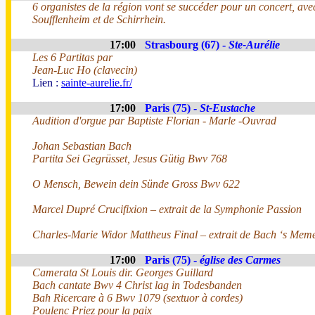
6 organistes de la région vont se succéder pour un concert, avec
Soufflenheim et de Schirrhein.
17:00
Strasbourg (67) -
Ste-Aurélie
Les 6 Partitas par
Jean-Luc Ho (clavecin)
Lien :
sainte-aurelie.fr/
17:00
Paris (75) -
St-Eustache
Audition d'orgue par Baptiste Florian - Marle -Ouvrad
Johan Sebastian Bach
Partita Sei Gegrüsset, Jesus Gütig Bwv 768
O Mensch, Bewein dein Sünde Gross Bwv 622
Marcel Dupré Crucifixion – extrait de la Symphonie Passion
Charles-Marie Widor Mattheus Final – extrait de Bach ‘s Mem
17:00
Paris (75) -
église des Carmes
Camerata St Louis dir. Georges Guillard
Bach cantate Bwv 4 Christ lag in Todesbanden
Bah Ricercare à 6 Bwv 1079 (sextuor à cordes)
Poulenc Priez pour la paix