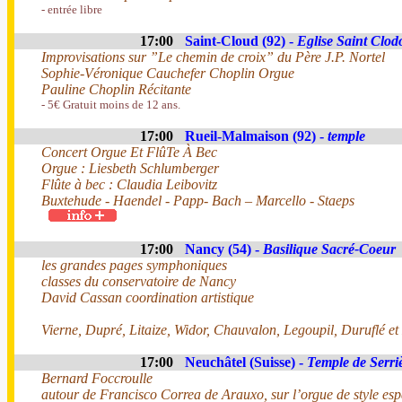
- entrée libre
17:00
Saint-Cloud (92) -
Eglise Saint Clod
Improvisations sur ”Le chemin de croix” du Père J.P. Nortel
Sophie-Véronique Cauchefer Choplin Orgue
Pauline Choplin Récitante
- 5€ Gratuit moins de 12 ans.
17:00
Rueil-Malmaison (92) -
temple
Concert Orgue Et FlûTe À Bec
Orgue : Liesbeth Schlumberger
Flûte à bec : Claudia Leibovitz
Buxtehude - Haendel - Papp- Bach – Marcello - Staeps
17:00
Nancy (54) -
Basilique Sacré-Coeur
les grandes pages symphoniques
classes du conservatoire de Nancy
David Cassan coordination artistique
Vierne, Dupré, Litaize, Widor, Chauvalon, Legoupil, Duruflé et
17:00
Neuchâtel (Suisse) -
Temple de Serri
Bernard Foccroulle
autour de Francisco Correa de Arauxo, sur l’orgue de style esp