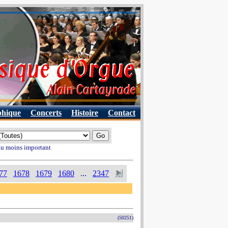
phique
Concerts
Histoire
Contact
 au moins important
77
1678
1679
1680
...
2347
(50251)