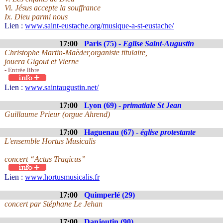
Vi. Jésus accepte la souffrance
Ix. Dieu parmi nous
Lien :
www.saint-eustache.org/musique-a-st-eustache/
17:00
Paris (75) -
Eglise Saint-Augustin
Christophe Martin-Maëder,organiste titulaire,
jouera Gigout et Vierne
- Entrée libre
Lien :
www.saintaugustin.net/
17:00
Lyon (69) -
primatiale St Jean
Guillaume Prieur (orgue Ahrend)
17:00
Haguenau (67) -
église protestante
L'ensemble Hortus Musicalis
concert “Actus Tragicus”
Lien :
www.hortusmusicalis.fr
17:00
Quimperlé (29)
concert par Stéphane Le Jehan
17:00
Danjoutin (90)