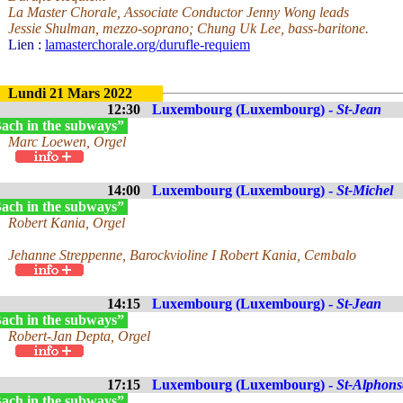
La Master Chorale, Associate Conductor Jenny Wong leads
Jessie Shulman, mezzo-soprano; Chung Uk Lee, bass-baritone.
Lien :
lamasterchorale.org/durufle-requiem
Lundi 21 Mars 2022
12:30
Luxembourg (Luxembourg) -
St-Jean
ach in the subways”
Marc Loewen, Orgel
14:00
Luxembourg (Luxembourg) -
St-Michel
ach in the subways”
Robert Kania, Orgel
Jehanne Streppenne, Barockvioline I Robert Kania, Cembalo
14:15
Luxembourg (Luxembourg) -
St-Jean
ach in the subways”
Robert-Jan Depta, Orgel
17:15
Luxembourg (Luxembourg) -
St-Alphons
ach in the subways”