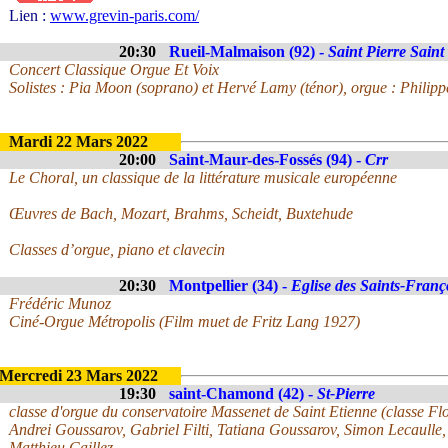
Lien :
www.grevin-paris.com/
20:30
Rueil-Malmaison (92) -
Saint Pierre Saint
Concert Classique Orgue Et Voix
Solistes : Pia Moon (soprano) et Hervé Lamy (ténor), orgue : Philip
Mardi 22 Mars 2022
20:00
Saint-Maur-des-Fossés (94) -
Crr
Le Choral, un classique de la littérature musicale européenne
Œuvres de Bach, Mozart, Brahms, Scheidt, Buxtehude
Classes d’orgue, piano et clavecin
20:30
Montpellier (34) -
Eglise des Saints-Franç
Frédéric Munoz
Ciné-Orgue Métropolis (Film muet de Fritz Lang 1927)
Mercredi 23 Mars 2022
19:30
saint-Chamond (42) -
St-Pierre
classe d'orgue du conservatoire Massenet de Saint Etienne (classe Flo
Andrei Goussarov, Gabriel Filti, Tatiana Goussarov, Simon Lecaulle
Matthieu Caillez