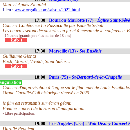
Marc et Agnès Pinardel
Lien :
www.orgalie.com/saison-2022.html
17:30
Bourron-Marlotte (77) -
Église Saint-Sévè
Concert-Conférence La Passacaille par Isabelle Sebah
Les oeuvres seront découvertes au fur et à mesure de la conférence. 
- 15 euros (gratuit pour les moins de 18 ans)
17:30
Marseille (13) -
Ste Eusébie
Guillaume Gionta
Bach, Mozart, Vivaldi, Saint-Saëns...
18:00
Paris (75) -
St-Bernard-de-la-Chapelle
auguration
Concert d'improvisation à l'orgue sur le film muet de Louis Feuillade
Orgue Cavaillé-Coll historique rénové en 2020.
le film est retransmis sur écran géant.
Premier concert de la saison d'inauguration.
- Libre participation.
19:00
Los Angeles (Usa) -
Walt Disney Concert 
Duruflé Requiem