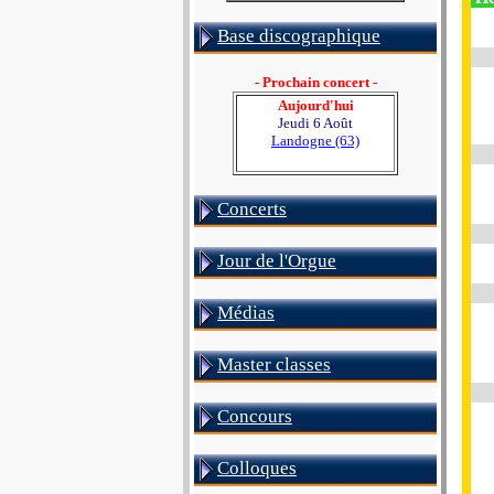
Base discographique
- Prochain concert -
Aujourd'hui
Jeudi 6 Août
Landogne (63)
Concerts
Jour de l'Orgue
Médias
Master classes
Concours
Colloques