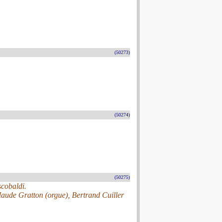
(50273)
(50274)
(50275)
scobaldi.
Maude Gratton (orgue), Bertrand Cuiller