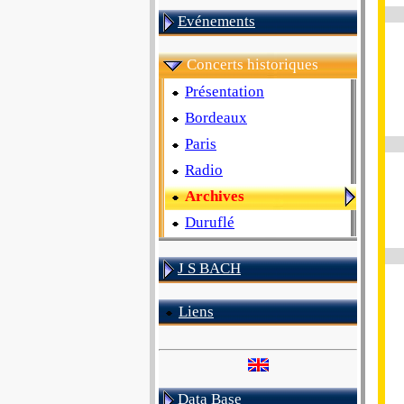
Evénements
Concerts historiques
Présentation
Bordeaux
Paris
Radio
Archives
Duruflé
J S BACH
Liens
Data Base