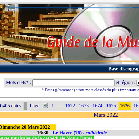
Base discogra
Mots clefs* :
et région :
* Dates (j/mm/aaaa) et/ou mots classés du plus important
0405 dates
Page
1
...
1672
1673
1674
1675
1676
16
Mars 2022
Dimanche 20 Mars 2022
16:30
Le Havre (76) -
cathédrale
ures musicales de la cathédrale Notre-Dame