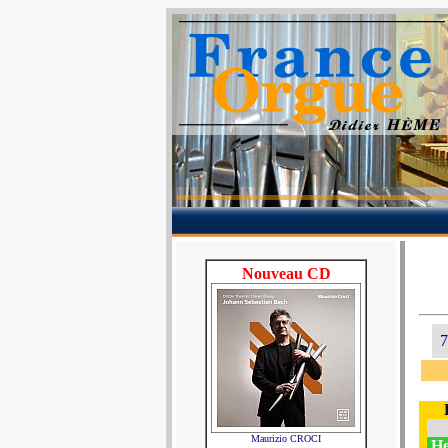
Nouveau CD
7
Maurizio CROCI
He