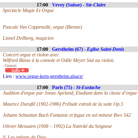
17:00
Vevey (Suisse) -
Ste-Claire
Spectacle Magie Et Orgue
Pascale Van Coppenolle, orgue (Bienne)
Lionel Dellberg, magicien
17:00
Gerstheim (67) -
Eglise Saint-Denis
Concert orgue et violon avec
Wilfried Büsse à la console et Odile Meyer Siat au violon.
- Gratuit
Lien :
www.orgue-kern-gerstheim.alsace/
17:00
Paris (75) -
St-Eustache
Audition d'orgue par Jonas Apeland, Etudiant dans la classe d’orgu
Maurice Duruflé (1902-1986) Prélude extrait de la suite Op.5
Johann Sebastian Bach Fantaisie et fugue en sol mineur Bwv 542
Olivier Messaien (1908 – 1992) La Nativité du Seigneur
V. Les enfants de Dieu