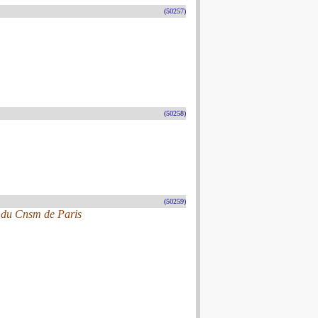
(50257)
(50258)
(50259)
e du Cnsm de Paris