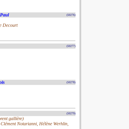
 Paul
(50276)
pe Decourt
(50277)
ois
(50278)
(50279)
rent gallière)
, Clément Notarianni, Hélène Werhlin,