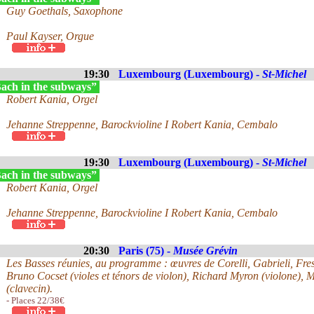
Guy Goethals, Saxophone
Paul Kayser, Orgue
19:30
Luxembourg (Luxembourg) -
St-Michel
ach in the subways”
Robert Kania, Orgel
Jehanne Streppenne, Barockvioline I Robert Kania, Cembalo
19:30
Luxembourg (Luxembourg) -
St-Michel
ach in the subways”
Robert Kania, Orgel
Jehanne Streppenne, Barockvioline I Robert Kania, Cembalo
20:30
Paris (75) -
Musée Grévin
Les Basses réunies, au programme : œuvres de Corelli, Gabrieli, Fre
Bruno Cocset (violes et ténors de violon), Richard Myron (violone), 
(clavecin).
- Places 22/38€