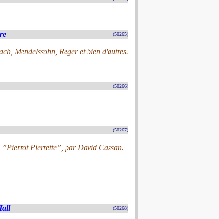
re
(50265)
Bach, Mendelssohn, Reger et bien d'autres.
(50266)
(50267)
: ”Pierrot Pierrette”, par David Cassan.
Hall
(50268)