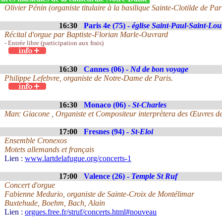
Olivier Pénin (organiste titulaire à la basilique Sainte-Clotilde de Par
16:30
Paris 4e (75) -
église Saint-Paul-Saint-Lou
Récital d'orgue par Baptiste-Florian Marle-Ouvrard
- Entrée libre (participation aux frais)
16:30
Cannes (06) -
Nd de bon voyage
Philippe Lefebvre, organiste de Notre-Dame de Paris.
16:30
Monaco (06) -
St-Charles
Marc Giacone , Organiste et Compositeur interprètera des Œuvres d
17:00
Fresnes (94) -
St-Eloi
Ensemble Cronexos
Motets allemands et français
Lien :
www.lartdelafugue.org/concerts-1
17:00
Valence (26) -
Temple St Ruf
Concert d'orgue
Fabienne Medurio, organiste de Sainte-Croix de Montélimar
Buxtehude, Boehm, Bach, Alain
Lien :
orgues.free.fr/struf/concerts.html#nouveau