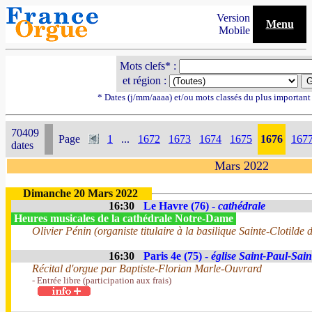
Version
Menu
Mobile
Mots clefs* :
et région :
* Dates (j/mm/aaaa) et/ou mots classés du plus importan
70409
Page
1
...
1672
1673
1674
1675
1676
167
dates
Mars 2022
Dimanche 20 Mars 2022
16:30
Le Havre (76) -
cathédrale
Heures musicales de la cathédrale Notre-Dame
Olivier Pénin (organiste titulaire à la basilique Sainte-Clotilde 
16:30
Paris 4e (75) -
église Saint-Paul-Sain
Récital d'orgue par Baptiste-Florian Marle-Ouvrard
- Entrée libre (participation aux frais)