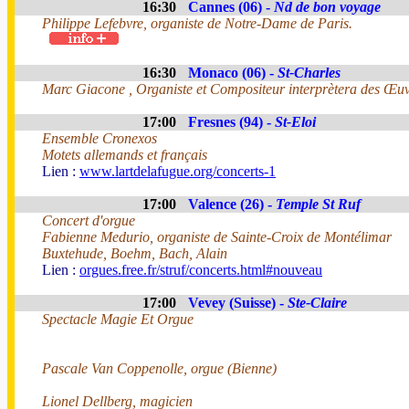
16:30
Cannes (06) -
Nd de bon voyage
Philippe Lefebvre, organiste de Notre-Dame de Paris.
16:30
Monaco (06) -
St-Charles
Marc Giacone , Organiste et Compositeur interprètera des Œuv
17:00
Fresnes (94) -
St-Eloi
Ensemble Cronexos
Motets allemands et français
Lien :
www.lartdelafugue.org/concerts-1
17:00
Valence (26) -
Temple St Ruf
Concert d'orgue
Fabienne Medurio, organiste de Sainte-Croix de Montélimar
Buxtehude, Boehm, Bach, Alain
Lien :
orgues.free.fr/struf/concerts.html#nouveau
17:00
Vevey (Suisse) -
Ste-Claire
Spectacle Magie Et Orgue
Pascale Van Coppenolle, orgue (Bienne)
Lionel Dellberg, magicien