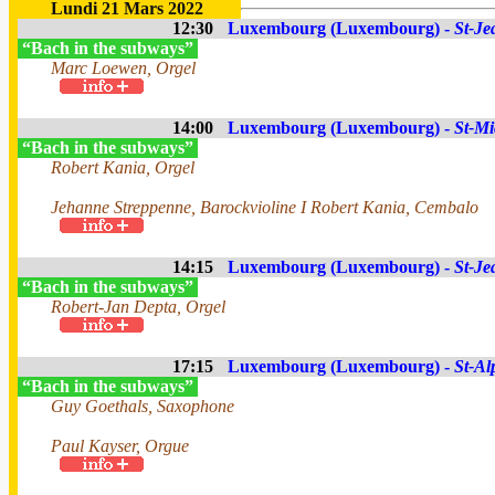
Lundi 21 Mars 2022
12:30
Luxembourg (Luxembourg) -
St-Je
“Bach in the subways”
Marc Loewen, Orgel
14:00
Luxembourg (Luxembourg) -
St-Mi
“Bach in the subways”
Robert Kania, Orgel
Jehanne Streppenne, Barockvioline I Robert Kania, Cembalo
14:15
Luxembourg (Luxembourg) -
St-Je
“Bach in the subways”
Robert-Jan Depta, Orgel
17:15
Luxembourg (Luxembourg) -
St-Al
“Bach in the subways”
Guy Goethals, Saxophone
Paul Kayser, Orgue