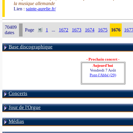
la musique allemande
Lien :
sainte-aurelie.fr/
70409
Page
1
...
1672
1673
1674
1675
1676
167
dates
Base discographique
- Prochain concert -
Aujourd'hui
Vendredi 7 Août
Pont-l'Abbé (29)
Concerts
Jour de l'Orgue
Médias