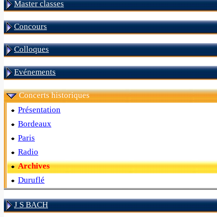
Master classes
Concours
Colloques
Evénements
Concerts historiques
Présentation
Bordeaux
Paris
Radio
Archives
Duruflé
J S BACH