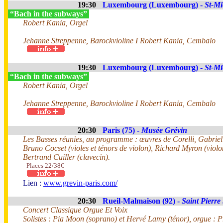
19:30
Luxembourg (Luxembourg) -
St-Mi
“Bach in the subways”
Robert Kania, Orgel
Jehanne Streppenne, Barockvioline I Robert Kania, Cembalo
19:30
Luxembourg (Luxembourg) -
St-Mi
“Bach in the subways”
Robert Kania, Orgel
Jehanne Streppenne, Barockvioline I Robert Kania, Cembalo
20:30
Paris (75) -
Musée Grévin
Les Basses réunies, au programme : œuvres de Corelli, Gabrieli
Bruno Cocset (violes et ténors de violon), Richard Myron (viol
Bertrand Cuiller (clavecin).
- Places 22/38€
Lien :
www.grevin-paris.com/
20:30
Rueil-Malmaison (92) -
Saint Pierre
Concert Classique Orgue Et Voix
Solistes : Pia Moon (soprano) et Hervé Lamy (ténor), orgue : 