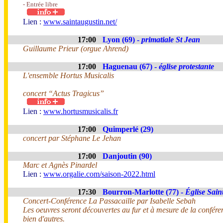
- Entrée libre
Lien :
www.saintaugustin.net/
17:00
Lyon (69) -
primatiale St Jean
Guillaume Prieur (orgue Ahrend)
17:00
Haguenau (67) -
église protestante
L'ensemble Hortus Musicalis
concert “Actus Tragicus”
Lien :
www.hortusmusicalis.fr
17:00
Quimperlé (29)
concert par Stéphane Le Jehan
17:00
Danjoutin (90)
Marc et Agnès Pinardel
Lien :
www.orgalie.com/saison-2022.html
17:30
Bourron-Marlotte (77) -
Église Sain
Concert-Conférence La Passacaille par Isabelle Sebah
Les oeuvres seront découvertes au fur et à mesure de la confér
bien d'autres.