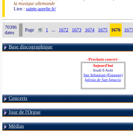
la musique allemande
Lien :
sainte-aurelie.fr/
70396
Page
1
...
1672
1673
1674
1675
1676
167
dates
Base discographique
- Prochain concert -
Aujourd'hui
Jeudi 6 Août
San Sebastian (Espagne)
Iglesia de San Ignacio
Concerts
Jour de l'Orgue
Médias