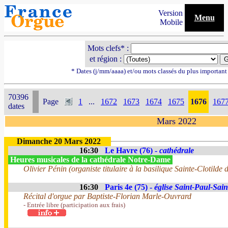
Version
Menu
Mobile
Mots clefs* :
et région :
* Dates (j/mm/aaaa) et/ou mots classés du plus importan
70396
Page
1
...
1672
1673
1674
1675
1676
167
dates
Mars 2022
Dimanche 20 Mars 2022
16:30
Le Havre (76) -
cathédrale
Heures musicales de la cathédrale Notre-Dame
Olivier Pénin (organiste titulaire à la basilique Sainte-Clotilde 
16:30
Paris 4e (75) -
église Saint-Paul-Sain
Récital d'orgue par Baptiste-Florian Marle-Ouvrard
- Entrée libre (participation aux frais)