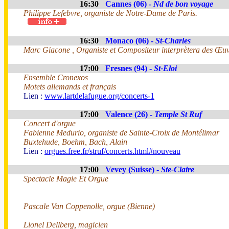
16:30
Cannes (06) -
Nd de bon voyage
Philippe Lefebvre, organiste de Notre-Dame de Paris.
16:30
Monaco (06) -
St-Charles
Marc Giacone , Organiste et Compositeur interprètera des Œuv
17:00
Fresnes (94) -
St-Eloi
Ensemble Cronexos
Motets allemands et français
Lien :
www.lartdelafugue.org/concerts-1
17:00
Valence (26) -
Temple St Ruf
Concert d'orgue
Fabienne Medurio, organiste de Sainte-Croix de Montélimar
Buxtehude, Boehm, Bach, Alain
Lien :
orgues.free.fr/struf/concerts.html#nouveau
17:00
Vevey (Suisse) -
Ste-Claire
Spectacle Magie Et Orgue
Pascale Van Coppenolle, orgue (Bienne)
Lionel Dellberg, magicien