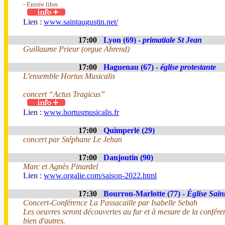
- Entrée libre
Lien :
www.saintaugustin.net/
17:00
Lyon (69) -
primatiale St Jean
Guillaume Prieur (orgue Ahrend)
17:00
Haguenau (67) -
église protestante
L'ensemble Hortus Musicalis
concert “Actus Tragicus”
Lien :
www.hortusmusicalis.fr
17:00
Quimperlé (29)
concert par Stéphane Le Jehan
17:00
Danjoutin (90)
Marc et Agnès Pinardel
Lien :
www.orgalie.com/saison-2022.html
17:30
Bourron-Marlotte (77) -
Église Sain
Concert-Conférence La Passacaille par Isabelle Sebah
Les oeuvres seront découvertes au fur et à mesure de la confér
bien d'autres.