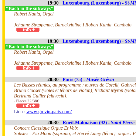
19:30
Luxembourg (Luxembourg) -
St-Mi
“Bach in the subways”
Robert Kania, Orgel
Jehanne Streppenne, Barockvioline I Robert Kania, Cembalo
19:30
Luxembourg (Luxembourg) -
St-Mi
“Bach in the subways”
Robert Kania, Orgel
Jehanne Streppenne, Barockvioline I Robert Kania, Cembalo
20:30
Paris (75) -
Musée Grévin
Les Basses réunies, au programme : œuvres de Corelli, Gabrieli
Bruno Cocset (violes et ténors de violon), Richard Myron (viol
Bertrand Cuiller (clavecin).
- Places 22/38€
Lien :
www.grevin-paris.com/
20:30
Rueil-Malmaison (92) -
Saint Pierre
Concert Classique Orgue Et Voix
Solistes : Pia Moon (soprano) et Hervé Lamy (ténor), orgue : 