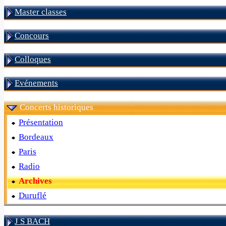
Master classes
Concours
Colloques
Evénements
Concerts historiques
Présentation
Bordeaux
Paris
Radio
Archives
Duruflé
J S BACH