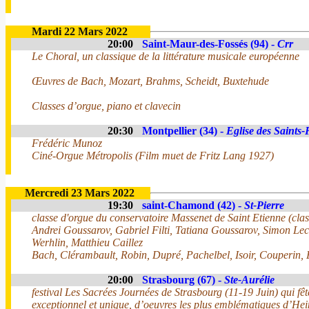
Mardi 22 Mars 2022
20:00
Saint-Maur-des-Fossés (94) -
Crr
Le Choral, un classique de la littérature musicale européenne
Œuvres de Bach, Mozart, Brahms, Scheidt, Buxtehude
Classes d’orgue, piano et clavecin
20:30
Montpellier (34) -
Eglise des Saints-
Frédéric Munoz
Ciné-Orgue Métropolis (Film muet de Fritz Lang 1927)
Mercredi 23 Mars 2022
19:30
saint-Chamond (42) -
St-Pierre
classe d'orgue du conservatoire Massenet de Saint Etienne (class
Andrei Goussarov, Gabriel Filti, Tatiana Goussarov, Simon Le
Werhlin, Matthieu Caillez
Bach, Clérambault, Robin, Dupré, Pachelbel, Isoir, Couperin, 
20:00
Strasbourg (67) -
Ste-Aurélie
festival Les Sacrées Journées de Strasbourg (11-19 Juin) qui fê
exceptionnel et unique, d’oeuvres les plus emblématiques d’Hei