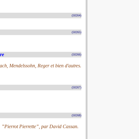
(50264)
(50265)
re
(50266)
Bach, Mendelssohn, Reger et bien d'autres.
(50267)
(50268)
: ”Pierrot Pierrette”, par David Cassan.