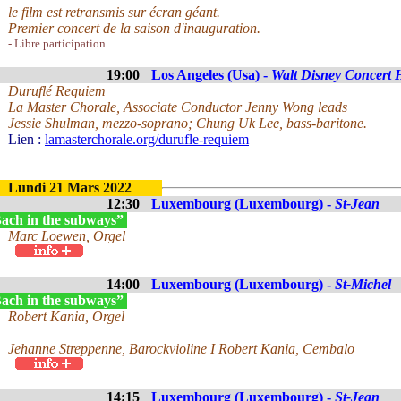
le film est retransmis sur écran géant.
Premier concert de la saison d'inauguration.
- Libre participation.
19:00
Los Angeles (Usa) -
Walt Disney Concert 
Duruflé Requiem
La Master Chorale, Associate Conductor Jenny Wong leads
Jessie Shulman, mezzo-soprano; Chung Uk Lee, bass-baritone.
Lien :
lamasterchorale.org/durufle-requiem
Lundi 21 Mars 2022
12:30
Luxembourg (Luxembourg) -
St-Jean
ach in the subways”
Marc Loewen, Orgel
14:00
Luxembourg (Luxembourg) -
St-Michel
ach in the subways”
Robert Kania, Orgel
Jehanne Streppenne, Barockvioline I Robert Kania, Cembalo
14:15
Luxembourg (Luxembourg) -
St-Jean