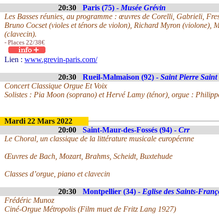
20:30
Paris (75) -
Musée Grévin
Les Basses réunies, au programme : œuvres de Corelli, Gabrieli, Fre
Bruno Cocset (violes et ténors de violon), Richard Myron (violone), 
(clavecin).
- Places 22/38€
Lien :
www.grevin-paris.com/
20:30
Rueil-Malmaison (92) -
Saint Pierre Saint
Concert Classique Orgue Et Voix
Solistes : Pia Moon (soprano) et Hervé Lamy (ténor), orgue : Philip
Mardi 22 Mars 2022
20:00
Saint-Maur-des-Fossés (94) -
Crr
Le Choral, un classique de la littérature musicale européenne
Œuvres de Bach, Mozart, Brahms, Scheidt, Buxtehude
Classes d’orgue, piano et clavecin
20:30
Montpellier (34) -
Eglise des Saints-Franç
Frédéric Munoz
Ciné-Orgue Métropolis (Film muet de Fritz Lang 1927)