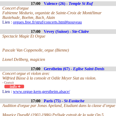
17:00
Valence (26) -
Temple St Ruf
Concert d'orgue
Fabienne Medurio, organiste de Sainte-Croix de Montélimar
Buxtehude, Boehm, Bach, Alain
Lien :
orgues.free.fr/struf/concerts.html#nouveau
17:00
Vevey (Suisse) -
Ste-Claire
Spectacle Magie Et Orgue
Pascale Van Coppenolle, orgue (Bienne)
Lionel Dellberg, magicien
17:00
Gerstheim (67) -
Eglise Saint-Denis
Concert orgue et violon avec
Wilfried Büsse à la console et Odile Meyer Siat au violon.
- Gratuit
Lien :
www.orgue-kern-gerstheim.alsace/
17:00
Paris (75) -
St-Eustache
Audition d'orgue par Jonas Apeland, Etudiant dans la classe d’orgu
Maurice Duruflé (1902-1986) Prélude extrait de la suite Op.5