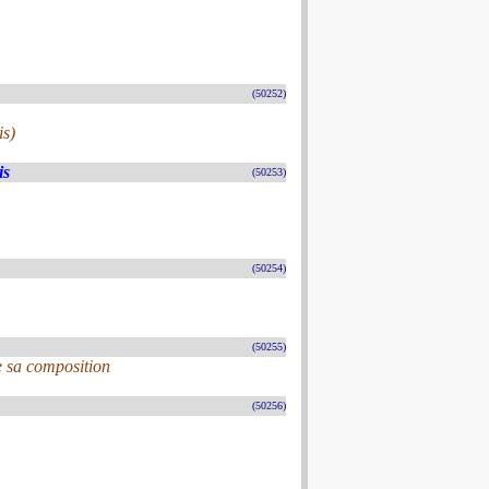
(50252)
is)
is
(50253)
(50254)
(50255)
e sa composition
(50256)