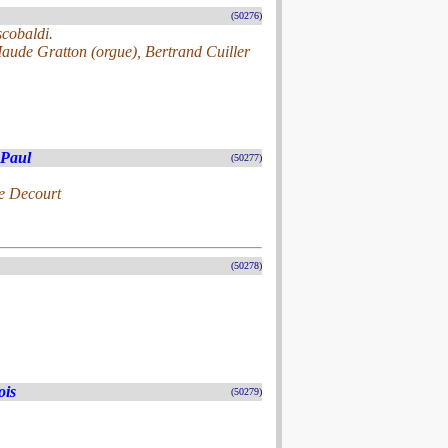
(50276)
scobaldi.
Maude Gratton (orgue), Bertrand Cuiller
 Paul
(50277)
pe Decourt
(50278)
ois
(50279)