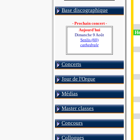
Base discographique
- Prochain concert -
Aujourd'hui
He
Dimanche 9 Août
Senlis (60)
cathedrale
Concerts
Jour de l'Orgue
Médias
Master classes
Concours
Colloques