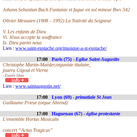
Johann Sebastian Bach Fantaisie et fugue en sol mineur Bwv 542
Olivier Messaien (1908 – 1992) La Nativité du Seigneur
V. Les enfants de Dieu
Vi. Jésus accepte la souffrance
Ix. Dieu parmi nous
Lien :
www.saint-eustache.org/musique-a-st-eustache/
17:00
Paris (75) -
Eglise Saint-Augustin
Christophe Martin-Maëder,organiste titulaire,
jouera Gigout et Vierne
- Entrée libre
Lien :
www.saintaugustin.net/
17:00
Lyon (69) -
primatiale St Jean
Guillaume Prieur (orgue Ahrend)
17:00
Haguenau (67) -
église protestante
L'ensemble Hortus Musicalis
concert “Actus Tragicus”