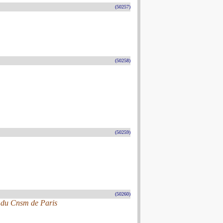
(50257)
(50258)
(50259)
(50260)
e du Cnsm de Paris