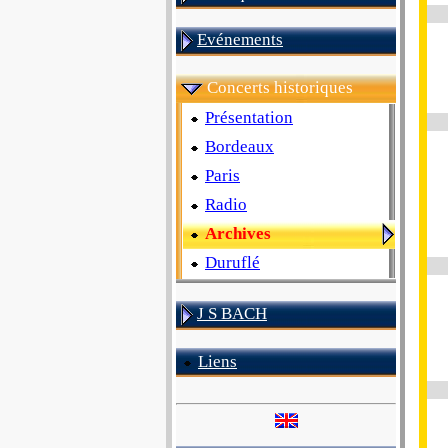
Evénements
Concerts historiques
Présentation
Bordeaux
Paris
Radio
Archives
Duruflé
J S BACH
Liens