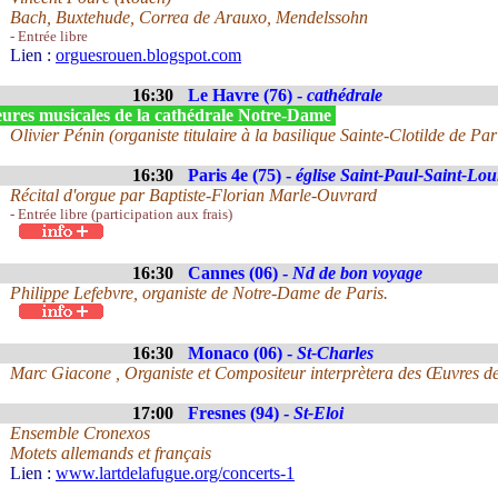
Bach, Buxtehude, Correa de Arauxo, Mendelssohn
- Entrée libre
Lien :
orguesrouen.blogspot.com
16:30
Le Havre (76) -
cathédrale
ures musicales de la cathédrale Notre-Dame
Olivier Pénin (organiste titulaire à la basilique Sainte-Clotilde de Par
16:30
Paris 4e (75) -
église Saint-Paul-Saint-Lou
Récital d'orgue par Baptiste-Florian Marle-Ouvrard
- Entrée libre (participation aux frais)
16:30
Cannes (06) -
Nd de bon voyage
Philippe Lefebvre, organiste de Notre-Dame de Paris.
16:30
Monaco (06) -
St-Charles
Marc Giacone , Organiste et Compositeur interprètera des Œuvres d
17:00
Fresnes (94) -
St-Eloi
Ensemble Cronexos
Motets allemands et français
Lien :
www.lartdelafugue.org/concerts-1