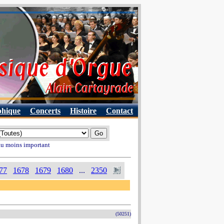
phique
Concerts
Histoire
Contact
 au moins important
77
1678
1679
1680
...
2350
(50251)