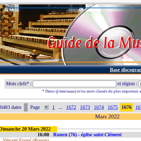
Base discogra
Mots clefs* :
et région :
* Dates (j/mm/aaaa) et/ou mots classés du plus important
0483 dates
Page
1
...
1672
1673
1674
1675
1676
16
Mars 2022
Dimanche 20 Mars 2022
16:00
Rouen (76) -
église saint Clément
Vincent Fouré (Rouen)