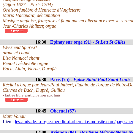
(Dijon 1627 – Paris 1704)
Oraison funèbre d’Henriette d’Angleterre
Mario Hacquard, déclamation
Musique anglaise, française et flamande en alternance avec le sermo
Jean-Charles Ablitzer, orgue
16:30
Epinay sur orge (91) -
St Leu St Gilles
Week end Spin'Art
orgue et chant
Lisa Nanucci chant
Benoit Déchelotte orgue
Bach, Alain, Vierne, Duruflé...
16:30
Paris (75) -
Église Saint Paul Saint Louis
Récital d'orgue par Jean-Paul Imbert, titulaire de l'orgue de Notre-
Œuvres de Bach, Dupré, Guillou
- Entrée libre, participation aux frais
16:45
Obernai (67)
Marc Vonau
Lien :
les-amis-de-l-orgue-merklin-d-obernai.e-monsite.com/pages/he
17:00
Avignon (84) -
Basilique Métropolitaine 