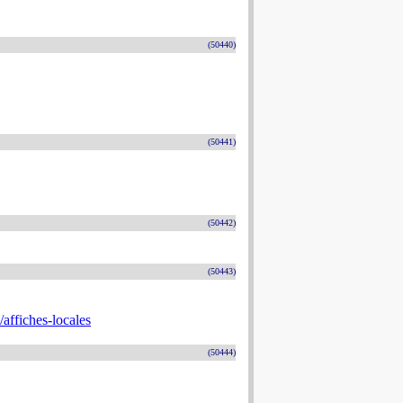
(50440)
(50441)
(50442)
(50443)
affiches-locales
(50444)