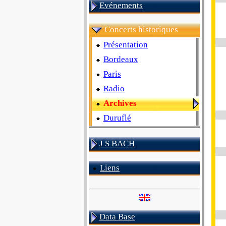
Evénements
Concerts historiques
Présentation
Bordeaux
Paris
Radio
Archives
Duruflé
J S BACH
Liens
Data Base