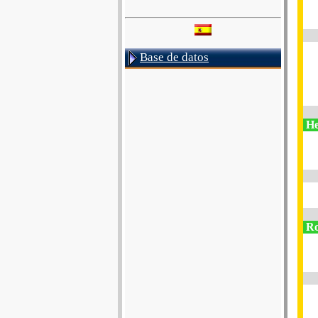
Base de datos
He
Ro