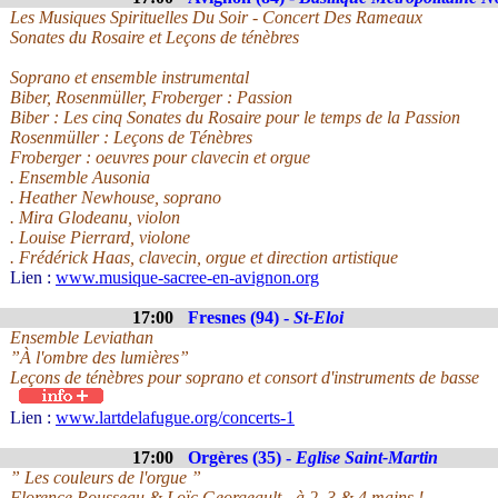
Les Musiques Spirituelles Du Soir - Concert Des Rameaux
Sonates du Rosaire et Leçons de ténèbres
Soprano et ensemble instrumental
Biber, Rosenmüller, Froberger : Passion
Biber : Les cinq Sonates du Rosaire pour le temps de la Passion
Rosenmüller : Leçons de Ténèbres
Froberger : oeuvres pour clavecin et orgue
. Ensemble Ausonia
. Heather Newhouse, soprano
. Mira Glodeanu, violon
. Louise Pierrard, violone
. Frédérick Haas, clavecin, orgue et direction artistique
Lien :
www.musique-sacree-en-avignon.org
17:00
Fresnes (94) -
St-Eloi
Ensemble Leviathan
”À l'ombre des lumières”
Leçons de ténèbres pour soprano et consort d'instruments de basse
Lien :
www.lartdelafugue.org/concerts-1
17:00
Orgères (35) -
Eglise Saint-Martin
” Les couleurs de l'orgue ”
Florence Rousseau & Loïc Georgeault - à 2, 3 & 4 mains !