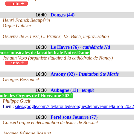
16:00
Donges (44)
Henri-Franck Beaupérin
Orgue Gulliver
Oeuvres de F. Liszt, C. Franck, J.S. Bach, improvisation
16:30
Le Havre (76) -
cathédrale Nd
ures musicales de la cathédrale Notre-Dame
Johann Vexo (organiste titulaire à la cathédrale de Nancy)
16:30
Antony (92) -
Institution Ste Marie
Georges Bessonnet
16:30
Aubagne (13) -
temple
ute des Orgues de l'Huveaune 2022
Philippe Gueit
Lien :
sites.google.com/site/laroutedesorguesdelhuveaune/la-roh-2022/
16:30
Ferté sous Jouarre (77)
Concert orgue et déclamation de textes de Bossuet
Jacques-Bénigne Bossuet