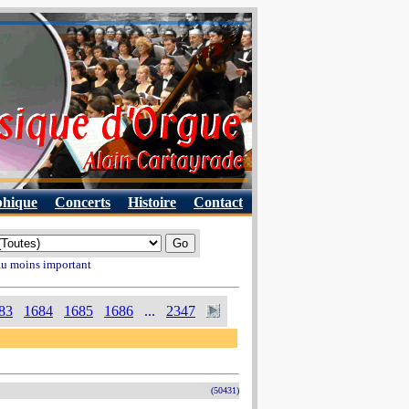
phique
Concerts
Histoire
Contact
 au moins important
83
1684
1685
1686
...
2347
(50431)