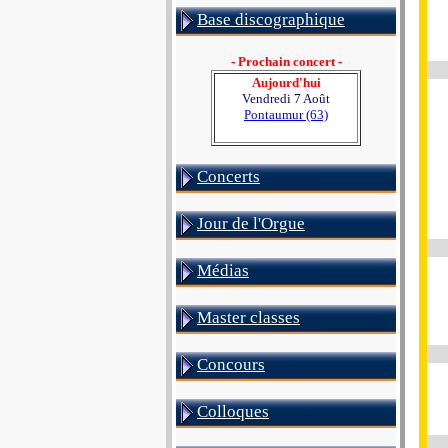
Base discographique
- Prochain concert -
Aujourd'hui
Vendredi 7 Août
Pontaumur (63)
Concerts
Jour de l'Orgue
Médias
Master classes
Concours
Colloques