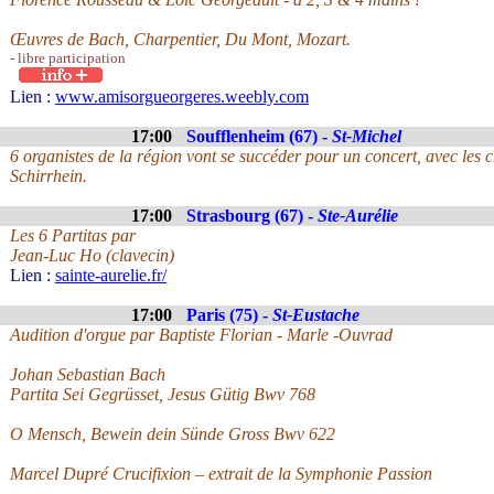
Œuvres de Bach, Charpentier, Du Mont, Mozart.
- libre participation
Lien :
www.amisorgueorgeres.weebly.com
17:00
Soufflenheim (67) -
St-Michel
6 organistes de la région vont se succéder pour un concert, avec les 
Schirrhein.
17:00
Strasbourg (67) -
Ste-Aurélie
Les 6 Partitas par
Jean-Luc Ho (clavecin)
Lien :
sainte-aurelie.fr/
17:00
Paris (75) -
St-Eustache
Audition d'orgue par Baptiste Florian - Marle -Ouvrad
Johan Sebastian Bach
Partita Sei Gegrüsset, Jesus Gütig Bwv 768
O Mensch, Bewein dein Sünde Gross Bwv 622
Marcel Dupré Crucifixion – extrait de la Symphonie Passion