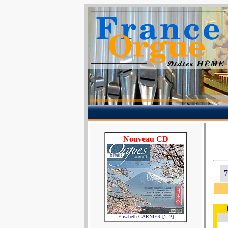
Nouveau CD
7
Elisabeth GARNIER [1; 2]