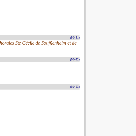
(50451)
chorales Ste Cécile de Soufflenheim et de
(50452)
(50453)