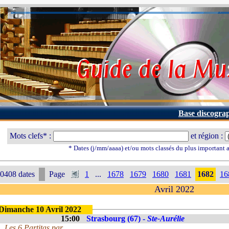
Base discogra
Mots clefs* :
et région :
* Dates (j/mm/aaaa) et/ou mots classés du plus important
0408 dates
Page
1
...
1678
1679
1680
1681
1682
16
Avril 2022
Dimanche 10 Avril 2022
15:00
Strasbourg (67) -
Ste-Aurélie
Les 6 Partitas par