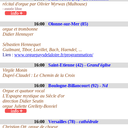
récital d'orgue par Olivier Wyrwas (Mulhouse)
- entrée libre
16:00
Olonne-sur-Mer (85)
orgue et trombonne
Didier Hennuyer
Sébastien Hennequet
Guilmant, Tibor, Loeillet, Bach, Haendel, ...
Lien :
www.orguepaysdelaloire.fr/programmation/
16:00
Saint-Etienne (42) -
Grand'église
Virgile Monin
Dupré-Claudel : Le Chemin de la Croix
16:00
Boulogne-Billancourt (92) -
Nd
Orgue et quatuor vocal
L'Espagne mystique au Siècle d'or
direction Didier Seutin
orgue Juliette Grellety-Bosviel
16:00
Versailles (78) -
cathédrale
Christian Ott, orgue de choeur