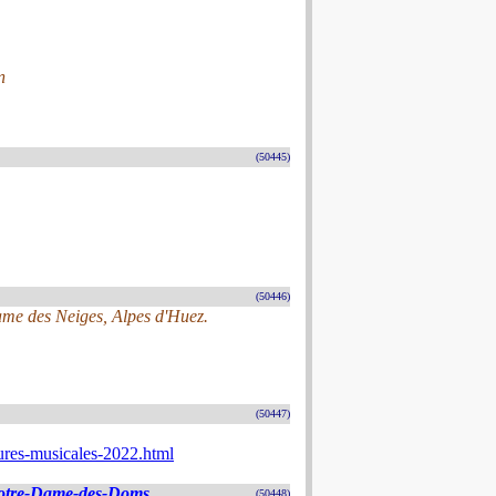
n
(50445)
(50446)
Dame des Neiges, Alpes d'Huez.
(50447)
ures-musicales-2022.html
Notre-Dame-des-Doms
(50448)