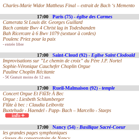
Charles-Marie Widor Mattheus Final – extrait de Bach ‘s Memento
17:00
Paris (75) -
église des Carmes
Camerata St Louis dir. Georges Guillard
Bach cantate Bwv 4 Christ lag in Todesbanden
Bah Ricercare à 6 Bwv 1079 (sextuor à cordes)
Poulenc Priez pour la paix
- entrée libre
17:00
Saint-Cloud (92) -
Eglise Saint Clodoald
Improvisations sur ”Le chemin de croix” du Père J.P. Nortel
Sophie-Véronique Cauchefer Choplin Orgue
Pauline Choplin Récitante
- 5€ Gratuit moins de 12 ans.
17:00
Rueil-Malmaison (92) -
temple
Concert Orgue Et FlûTe À Bec
Orgue : Liesbeth Schlumberger
Flûte à bec : Claudia Leibovitz
Buxtehude - Haendel - Papp- Bach – Marcello - Staeps
17:00
Nancy (54) -
Basilique Sacré-Coeur
les grandes pages symphoniques
classes du conservatoire de Nancy