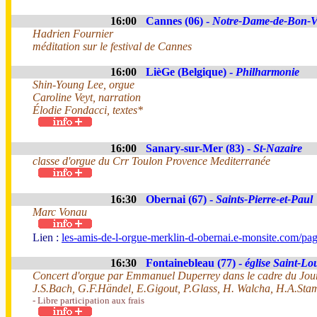
16:00
Cannes (06) -
Notre-Dame-de-Bon-V
Hadrien Fournier
méditation sur le festival de Cannes
16:00
LièGe (Belgique) -
Philharmonie
Shin-Young Lee, orgue
Caroline Veyt, narration
Élodie Fondacci, textes*
16:00
Sanary-sur-Mer (83) -
St-Nazaire
classe d'orgue du Crr Toulon Provence Mediterranée
16:30
Obernai (67) -
Saints-Pierre-et-Paul
Marc Vonau
Lien :
les-amis-de-l-orgue-merklin-d-obernai.e-monsite.com/pa
16:30
Fontainebleau (77) -
église Saint-Lo
Concert d'orgue par Emmanuel Duperrey dans le cadre du Jour
J.S.Bach, G.F.Händel, E.Gigout, P.Glass, H. Walcha, H.A.St
- Libre participation aux frais