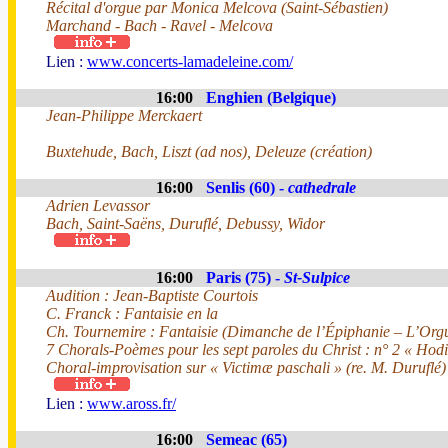
Récital d'orgue par Monica Melcova (Saint-Sébastien)
Marchand - Bach - Ravel - Melcova
Lien :
www.concerts-lamadeleine.com/
16:00
Enghien (Belgique)
Jean-Philippe Merckaert
Buxtehude, Bach, Liszt (ad nos), Deleuze (création)
16:00
Senlis (60) -
cathedrale
Adrien Levassor
Bach, Saint-Saëns, Duruflé, Debussy, Widor
16:00
Paris (75) -
St-Sulpice
Audition : Jean-Baptiste Courtois
C. Franck : Fantaisie en la
Ch. Tournemire : Fantaisie (Dimanche de l’Épiphanie – L’Org
7 Chorals-Poèmes pour les sept paroles du Christ : n° 2 « Hod
Choral-improvisation sur « Victimæ paschali » (re. M. Duruflé)
Lien :
www.aross.fr/
16:00
Semeac (65)