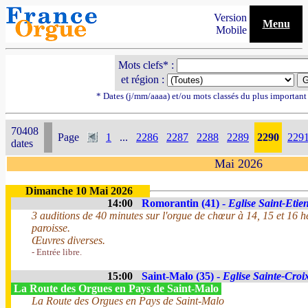
Version
Menu
Mobile
Mots clefs* :
et région :
* Dates (j/mm/aaaa) et/ou mots classés du plus importan
70408
Page
1
...
2286
2287
2288
2289
2290
229
dates
Mai 2026
Dimanche 10 Mai 2026
14:00
Romorantin (41) -
Eglise Saint-Etie
3 auditions de 40 minutes sur l'orgue de chœur à 14, 15 et 16 he
paroisse.
Œuvres diverses.
- Entrée libre.
15:00
Saint-Malo (35) -
Eglise Sainte-Croi
La Route des Orgues en Pays de Saint-Malo
La Route des Orgues en Pays de Saint-Malo