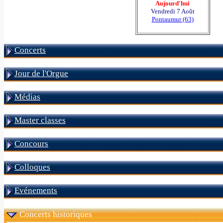
Aujourd'hui
Vendredi 7 Août
Pontaumur (63)
Concerts
Jour de l'Orgue
Médias
Master classes
Concours
Colloques
Evénements
Concerts historiques