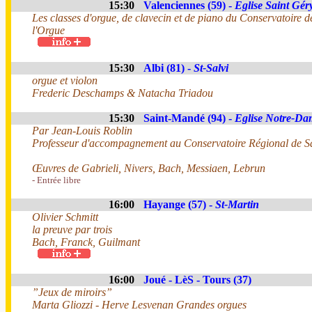
15:30
Valenciennes (59) -
Eglise Saint Gér
Les classes d'orgue, de clavecin et de piano du Conservatoire d
l'Orgue
15:30
Albi (81) -
St-Salvi
orgue et violon
Frederic Deschamps & Natacha Triadou
15:30
Saint-Mandé (94) -
Eglise Notre-Da
Par Jean-Louis Roblin
Professeur d'accompagnement au Conservatoire Régional de S
Œuvres de Gabrieli, Nivers, Bach, Messiaen, Lebrun
- Entrée libre
16:00
Hayange (57) -
St-Martin
Olivier Schmitt
la preuve par trois
Bach, Franck, Guilmant
16:00
Joué - LèS - Tours (37)
”Jeux de miroirs”
Marta Gliozzi - Herve Lesvenan Grandes orgues