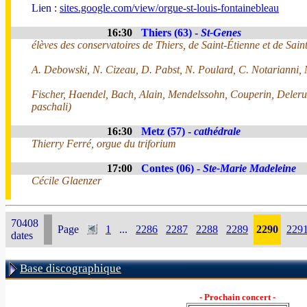
Lien :
sites.google.com/view/orgue-st-louis-fontainebleau
16:30
Thiers (63) -
St-Genes
élèves des conservatoires de Thiers, de Saint-Étienne et de Sa
A. Debowski, N. Cizeau, D. Pabst, N. Poulard, C. Notarianni, 
Fischer, Haendel, Bach, Alain, Mendelssohn, Couperin, Delerue
paschali)
16:30
Metz (57) -
cathédrale
Thierry Ferré, orgue du triforium
17:00
Contes (06) -
Ste-Marie Madeleine
Cécile Glaenzer
70408
Page
1
...
2286
2287
2288
2289
2290
229
dates
Base discographique
- Prochain concert -