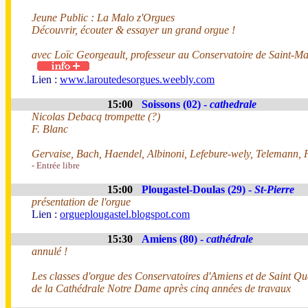
Jeune Public : La Malo z'Orgues
Découvrir, écouter & essayer un grand orgue !
avec Loïc Georgeault, professeur au Conservatoire de Saint-Ma
Lien :
www.laroutedesorgues.weebly.com
15:00
Soissons (02) -
cathedrale
Nicolas Debacq trompette (?)
F. Blanc
Gervaise, Bach, Haendel, Albinoni, Lefebure-wely, Telemann, P
- Entrée libre
15:00
Plougastel-Doulas (29) -
St-Pierre
présentation de l'orgue
Lien :
orgueplougastel.blogspot.com
15:30
Amiens (80) -
cathédrale
annulé !
Les classes d'orgue des Conservatoires d'Amiens et de Saint Que
de la Cathédrale Notre Dame après cinq années de travaux