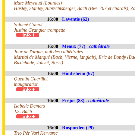
Marc Meyraud (Lourdes)
Hasley, Stanley, Albrechtsberger, Bach (Bwv 767 et chorals), Za
16:00
Laventie (62)
Salomé Gamot
Justine Grangier trompette
16:00
Meaux (77) -
cathédrale
Jour de l'orgue, nuit des cathédrales
Martial de Marqué (Bach, Vierne, langlais), Eric de Bondy (Bac
Buxtehude, Jolivet, Bossi)
16:00
Hindisheim (67)
Quentin Guérillot
inauguration
16:00
Fréjus (83) -
cathédrale
Isabelle Demers
J.S. Bach
16:00
Rosporden (29)
Trio Pêr Vari Kervarec