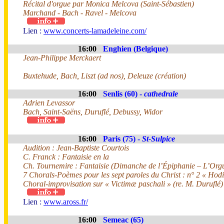
Récital d'orgue par Monica Melcova (Saint-Sébastien)
Marchand - Bach - Ravel - Melcova
Lien :
www.concerts-lamadeleine.com/
16:00
Enghien (Belgique)
Jean-Philippe Merckaert
Buxtehude, Bach, Liszt (ad nos), Deleuze (création)
16:00
Senlis (60) -
cathedrale
Adrien Levassor
Bach, Saint-Saëns, Duruflé, Debussy, Widor
16:00
Paris (75) -
St-Sulpice
Audition : Jean-Baptiste Courtois
C. Franck : Fantaisie en la
Ch. Tournemire : Fantaisie (Dimanche de l’Épiphanie – L’Org
7 Chorals-Poèmes pour les sept paroles du Christ : n° 2 « Hod
Choral-improvisation sur « Victimæ paschali » (re. M. Duruflé)
Lien :
www.aross.fr/
16:00
Semeac (65)