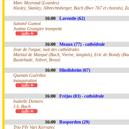
Marc Meyraud (Lourdes)
Hasley, Stanley, Albrechtsberger, Bach (Bwv 767 et chorals), Za
16:00
Laventie (62)
Salomé Gamot
Justine Grangier trompette
16:00
Meaux (77) -
cathédrale
Jour de l'orgue, nuit des cathédrales
Martial de Marqué (Bach, Vierne, langlais), Eric de Bondy (Bac
Buxtehude, Jolivet, Bossi)
16:00
Hindisheim (67)
Quentin Guérillot
inauguration
16:00
Fréjus (83) -
cathédrale
Isabelle Demers
J.S. Bach
16:00
Rosporden (29)
Trio Pêr Vari Kervarec