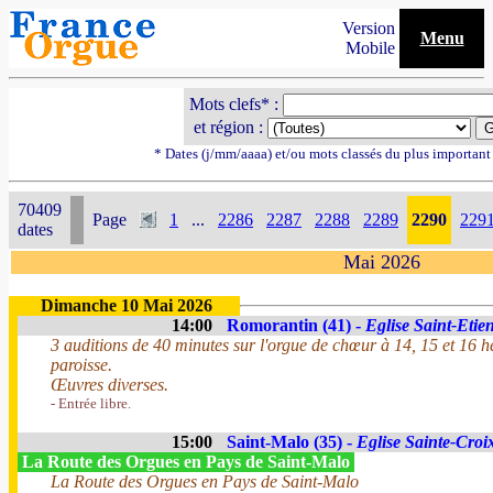
Version
Menu
Mobile
Mots clefs* :
et région :
* Dates (j/mm/aaaa) et/ou mots classés du plus importan
70409
Page
1
...
2286
2287
2288
2289
2290
229
dates
Mai 2026
Dimanche 10 Mai 2026
14:00
Romorantin (41) -
Eglise Saint-Etie
3 auditions de 40 minutes sur l'orgue de chœur à 14, 15 et 16 he
paroisse.
Œuvres diverses.
- Entrée libre.
15:00
Saint-Malo (35) -
Eglise Sainte-Croi
La Route des Orgues en Pays de Saint-Malo
La Route des Orgues en Pays de Saint-Malo