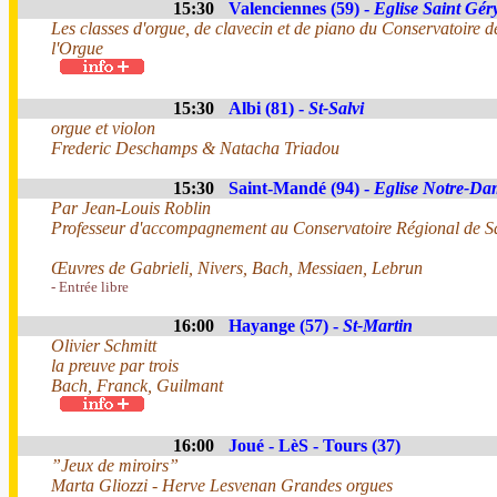
15:30
Valenciennes (59) -
Eglise Saint Gér
Les classes d'orgue, de clavecin et de piano du Conservatoire d
l'Orgue
15:30
Albi (81) -
St-Salvi
orgue et violon
Frederic Deschamps & Natacha Triadou
15:30
Saint-Mandé (94) -
Eglise Notre-Da
Par Jean-Louis Roblin
Professeur d'accompagnement au Conservatoire Régional de S
Œuvres de Gabrieli, Nivers, Bach, Messiaen, Lebrun
- Entrée libre
16:00
Hayange (57) -
St-Martin
Olivier Schmitt
la preuve par trois
Bach, Franck, Guilmant
16:00
Joué - LèS - Tours (37)
”Jeux de miroirs”
Marta Gliozzi - Herve Lesvenan Grandes orgues