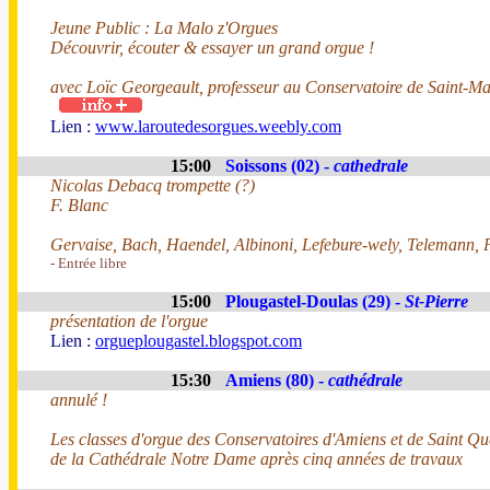
Jeune Public : La Malo z'Orgues
Découvrir, écouter & essayer un grand orgue !
avec Loïc Georgeault, professeur au Conservatoire de Saint-Ma
Lien :
www.laroutedesorgues.weebly.com
15:00
Soissons (02) -
cathedrale
Nicolas Debacq trompette (?)
F. Blanc
Gervaise, Bach, Haendel, Albinoni, Lefebure-wely, Telemann, P
- Entrée libre
15:00
Plougastel-Doulas (29) -
St-Pierre
présentation de l'orgue
Lien :
orgueplougastel.blogspot.com
15:30
Amiens (80) -
cathédrale
annulé !
Les classes d'orgue des Conservatoires d'Amiens et de Saint Que
de la Cathédrale Notre Dame après cinq années de travaux