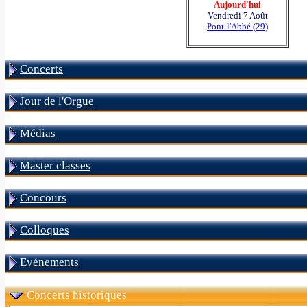
Aujourd'hui
Vendredi 7 Août
Pont-l'Abbé (29)
Concerts
Jour de l'Orgue
Médias
Master classes
Concours
Colloques
Evénements
Concerts historiques