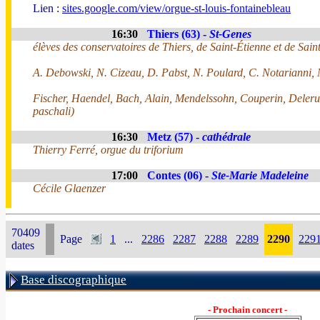
Lien :
sites.google.com/view/orgue-st-louis-fontainebleau
16:30
Thiers (63) -
St-Genes
élèves des conservatoires de Thiers, de Saint-Étienne et de Sa
A. Debowski, N. Cizeau, D. Pabst, N. Poulard, C. Notarianni, 
Fischer, Haendel, Bach, Alain, Mendelssohn, Couperin, Delerue
paschali)
16:30
Metz (57) -
cathédrale
Thierry Ferré, orgue du triforium
17:00
Contes (06) -
Ste-Marie Madeleine
Cécile Glaenzer
70409
Page
1
...
2286
2287
2288
2289
2290
229
dates
Base discographique
- Prochain concert -