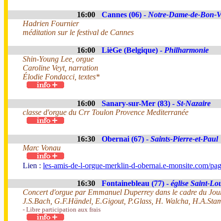
16:00
Cannes (06) -
Notre-Dame-de-Bon-V
Hadrien Fournier
méditation sur le festival de Cannes
16:00
LièGe (Belgique) -
Philharmonie
Shin-Young Lee, orgue
Caroline Veyt, narration
Élodie Fondacci, textes*
16:00
Sanary-sur-Mer (83) -
St-Nazaire
classe d'orgue du Crr Toulon Provence Mediterranée
16:30
Obernai (67) -
Saints-Pierre-et-Paul
Marc Vonau
Lien :
les-amis-de-l-orgue-merklin-d-obernai.e-monsite.com/pa
16:30
Fontainebleau (77) -
église Saint-Lo
Concert d'orgue par Emmanuel Duperrey dans le cadre du Jour
J.S.Bach, G.F.Händel, E.Gigout, P.Glass, H. Walcha, H.A.St
- Libre participation aux frais