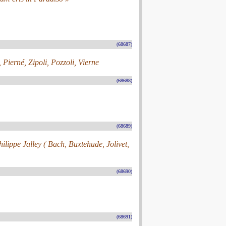
(68687)
Pierné, Zipoli, Pozzoli, Vierne
(68688)
(68689)
ilippe Jalley ( Bach, Buxtehude, Jolivet,
(68690)
(68691)