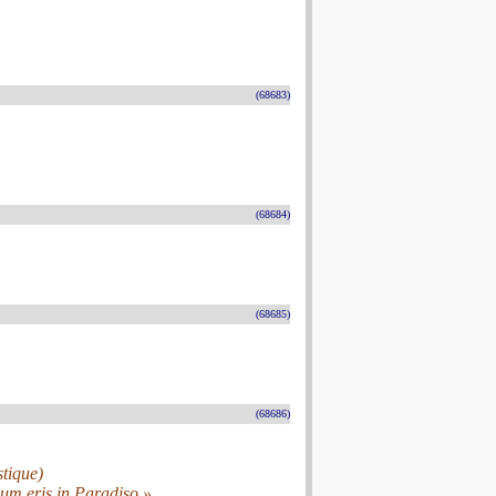
(68683)
(68684)
(68685)
(68686)
tique)
um eris in Paradiso »