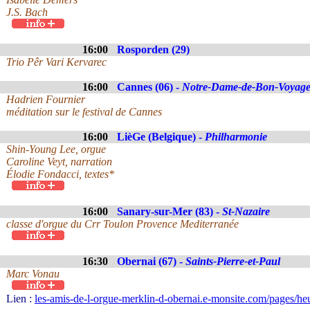
J.S. Bach
16:00
Rosporden (29)
Trio Pêr Vari Kervarec
16:00
Cannes (06) -
Notre-Dame-de-Bon-Voyag
Hadrien Fournier
méditation sur le festival de Cannes
16:00
LièGe (Belgique) -
Philharmonie
Shin-Young Lee, orgue
Caroline Veyt, narration
Élodie Fondacci, textes*
16:00
Sanary-sur-Mer (83) -
St-Nazaire
classe d'orgue du Crr Toulon Provence Mediterranée
16:30
Obernai (67) -
Saints-Pierre-et-Paul
Marc Vonau
Lien :
les-amis-de-l-orgue-merklin-d-obernai.e-monsite.com/pages/he