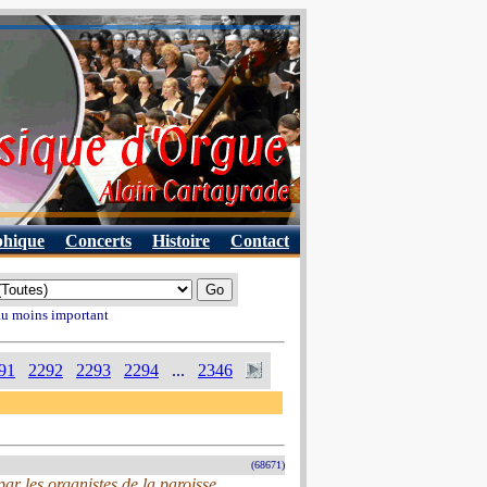
phique
Concerts
Histoire
Contact
 au moins important
91
2292
2293
2294
...
2346
(68671)
ar les organistes de la paroisse.