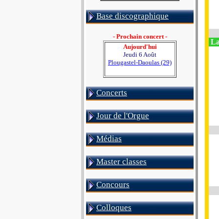
Base discographique
- Prochain concert -
La
Aujourd'hui
Jeudi 6 Août
Plougastel-Daoulas (29)
Concerts
Jour de l'Orgue
Médias
Master classes
Concours
Colloques