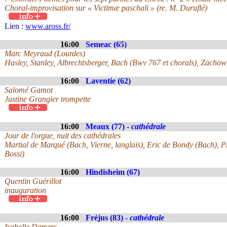
Choral-improvisation sur « Victimæ paschali » (re. M. Duruflé)
Lien :
www.aross.fr/
16:00
Semeac (65)
Marc Meyraud (Lourdes)
Hasley, Stanley, Albrechtsberger, Bach (Bwv 767 et chorals), Zachow, 
16:00
Laventie (62)
Salomé Gamot
Justine Grangier trompette
16:00
Meaux (77) -
cathédrale
Jour de l'orgue, nuit des cathédrales
Martial de Marqué (Bach, Vierne, langlais), Eric de Bondy (Bach), Ph
Bossi)
16:00
Hindisheim (67)
Quentin Guérillot
inauguration
16:00
Fréjus (83) -
cathédrale
Isabelle Demers