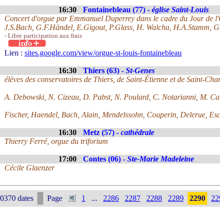
16:30
Fontainebleau (77) -
église Saint-Louis
Concert d'orgue par Emmanuel Duperrey dans le cadre du Jour de l
J.S.Bach, G.F.Händel, E.Gigout, P.Glass, H. Walcha, H.A.Stamm, G
- Libre participation aux frais
Lien :
sites.google.com/view/orgue-st-louis-fontainebleau
16:30
Thiers (63) -
St-Genes
élèves des conservatoires de Thiers, de Saint-Étienne et de Saint-Ch
A. Debowski, N. Cizeau, D. Pabst, N. Poulard, C. Notarianni, M. Cai
Fischer, Haendel, Bach, Alain, Mendelssohn, Couperin, Delerue, Esca
16:30
Metz (57) -
cathédrale
Thierry Ferré, orgue du triforium
17:00
Contes (06) -
Ste-Marie Madeleine
Cécile Glaenzer
0370 dates
Page
1
...
2286
2287
2288
2289
2290
22