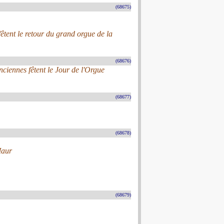
(68675)
êtent le retour du grand orgue de la
(68676)
nciennes fêtent le Jour de l'Orgue
(68677)
(68678)
Maur
(68679)