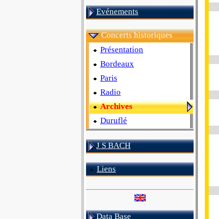
Evénements
Concerts historiques
Présentation
Bordeaux
Paris
Radio
Archives
Duruflé
J S BACH
Liens
Data Base