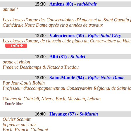
15:30
Amiens (80) -
cathédrale
annulé !
Les classes d'orgue des Conservatoires d'Amiens et de Saint Quentin f
Cathédrale Notre Dame après cinq années de travaux
15:30
Valenciennes (59) -
Eglise Saint Géry
Les classes d'orgue, de clavecin et de piano du Conservatoire de Vale
15:30
Albi (81) -
St-Salvi
orgue et violon
Frederic Deschamps & Natacha Triadou
15:30
Saint-Mandé (94) -
Eglise Notre-Dame
Par Jean-Louis Roblin
Professeur d'accompagnement au Conservatoire Régional de Saint-
Œuvres de Gabrieli, Nivers, Bach, Messiaen, Lebrun
- Entrée libre
16:00
Hayange (57) -
St-Martin
Olivier Schmitt
la preuve par trois
Bach, Franck, Guilmant