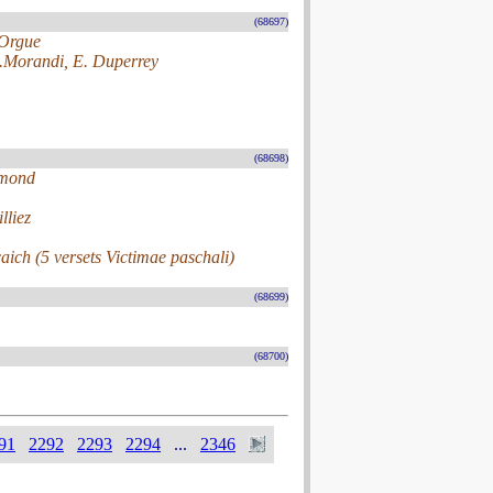
(68697)
'Orgue
.Morandi, E. Duperrey
(68698)
amond
lliez
ich (5 versets Victimae paschali)
(68699)
(68700)
91
2292
2293
2294
...
2346