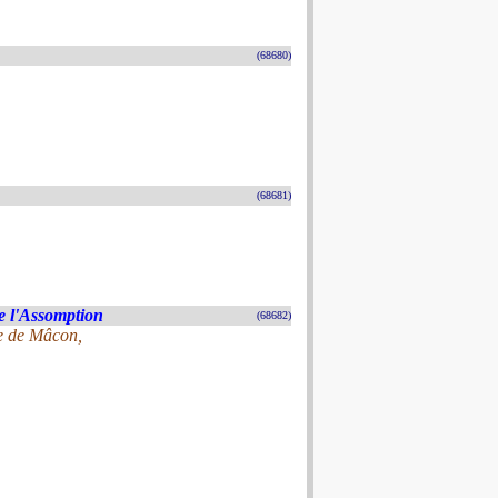
(68680)
(68681)
e l'Assomption
(68682)
re de Mâcon,