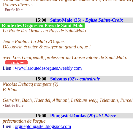
Œuvres diverses.
- Entrée libre.
15:00
Saint-Malo (35) -
Eglise Sainte-Croix
 Route des Orgues en Pays de Saint-Malo
La Route des Orgues en Pays de Saint-Malo
Jeune Public : La Malo z'Orgues
Découvrir, écouter & essayer un grand orgue !
avec Loïc Georgeault, professeur au Conservatoire de Saint-Malo.
Lien :
www.laroutedesorgues.weebly.com
15:00
Soissons (02) -
cathedrale
Nicolas Debacq trompette (?)
F. Blanc
Gervaise, Bach, Haendel, Albinoni, Lefebure-wely, Telemann, Purcel
- Entrée libre
15:00
Plougastel-Doulas (29) -
St-Pierre
présentation de l'orgue
Lien :
orgueplougastel.blogspot.com