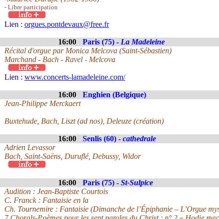
- Libre participation
Lien :
orgues.pontdevaux@free.fr
16:00
Paris (75) -
La Madeleine
Récital d'orgue par Monica Melcova (Saint-Sébastien)
Marchand - Bach - Ravel - Melcova
Lien :
www.concerts-lamadeleine.com/
16:00
Enghien (Belgique)
Jean-Philippe Merckaert
Buxtehude, Bach, Liszt (ad nos), Deleuze (création)
16:00
Senlis (60) -
cathedrale
Adrien Levassor
Bach, Saint-Saëns, Duruflé, Debussy, Widor
16:00
Paris (75) -
St-Sulpice
Audition : Jean-Baptiste Courtois
C. Franck : Fantaisie en la
Ch. Tournemire : Fantaisie (Dimanche de l’Épiphanie – L’Orgue mys
7 Chorals-Poèmes pour les sept paroles du Christ : n° 2 « Hodie mec