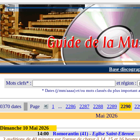
Base discogra
Mots clefs* :
et région :
* Dates (j/mm/aaaa) et/ou mots classés du plus important
0370 dates
Page
1
...
2286
2287
2288
2289
2290
22
Mai 2026
Dimanche 10 Mai 2026
14:00
Romorantin (41) -
Eglise Saint-Etienne
3 auditions de 40 minutes sur l'orgue de chœur à 14, 15 et 16 heures p