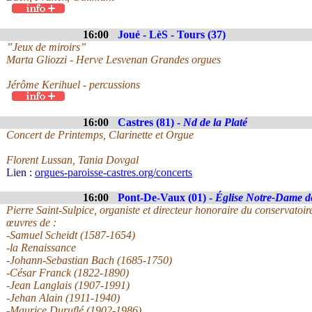
16:00
Joué - LèS - Tours (37)
”Jeux de miroirs”
Marta Gliozzi - Herve Lesvenan Grandes orgues
Jérôme Kerihuel - percussions
16:00
Castres (81) -
Nd de la Platé
Concert de Printemps, Clarinette et Orgue
Florent Lussan, Tania Dovgal
Lien :
orgues-paroisse-castres.org/concerts
16:00
Pont-De-Vaux (01) -
Église Notre-Dame d
Pierre Saint-Sulpice, organiste et directeur honoraire du conservatoi
œuvres de :
-Samuel Scheidt (1587-1654)
-la Renaissance
-Johann-Sebastian Bach (1685-1750)
-César Franck (1822-1890)
-Jean Langlais (1907-1991)
-Jehan Alain (1911-1940)
-Maurice Duruflé (1902-1986)