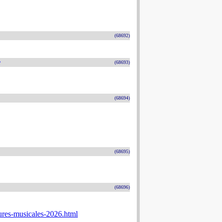
(68692)
e
(68693)
(68694)
(68695)
(68696)
ures-musicales-2026.html