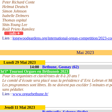
Peter Richard Conte
Helmut Deutsch
Simon Johnson
Isabelle Delmers
Thomas ospital
Shin-Young Lee
Raúl Prieto Ramírez
Lien :
longwoodgardens.org/international-organ-competition/2023-co
Mai 2023
Lundi 29 Mai 2023
14:00
Bethune, Gosnay (62)
ht'i” Tournoi Orgues en Béthunois 2023
Pour les organistes et claviéristes de 8 à 20 ans !
Le comité d’écoute sera placé sous la présidence d’ Eric Lebrun et 
Les programmes sont libres. Ils ne doivent pas excéder 5 minutes et 
sans pédalier.
Lien :
www.orguebethune.fr/
Jeudi 11 Mai 2023
Battipaglia, Salerno (Italie)