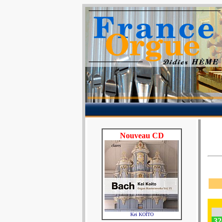
Nouveau CD
Kei KOÏTO
32