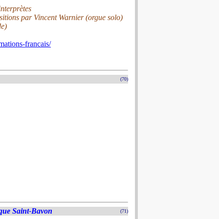
interprètes
itions par Vincent Warnier (orgue solo)
de)
ations-francais/
(70)
ique Saint-Bavon
(71)