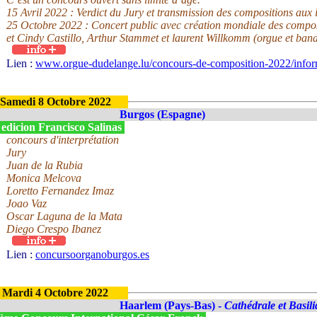
15 Avril 2022 : Verdict du Jury et transmission des compositions aux 
25 Octobre 2022 : Concert public avec création mondiale des compos
et Cindy Castillo, Arthur Stammet et laurent Willkomm (orgue et ban
Lien :
www.orgue-dudelange.lu/concours-de-composition-2022/inform
Samedi 8 Octobre 2022
Burgos (Espagne)
 edicion Francisco Salinas
concours d'interprétation
Jury
Juan de la Rubia
Monica Melcova
Loretto Fernandez Imaz
Joao Vaz
Oscar Laguna de la Mata
Diego Crespo Ibanez
Lien :
concursoorganoburgos.es
Mardi 4 Octobre 2022
Haarlem (Pays-Bas) -
Cathédrale et Basil