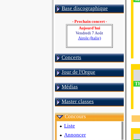
Base discographique
- Prochain concert -
Aujourd'hui
Vendredi 7 Août
Airole (Italie)
Concerts
Jour de l'Orgue
Th
Médias
Master classes
Concours
Liste
Annoncer