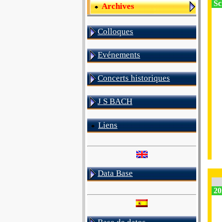
Sc
Archives
Colloques
Evénements
Concerts historiques
J S BACH
Liens
Data Base
20