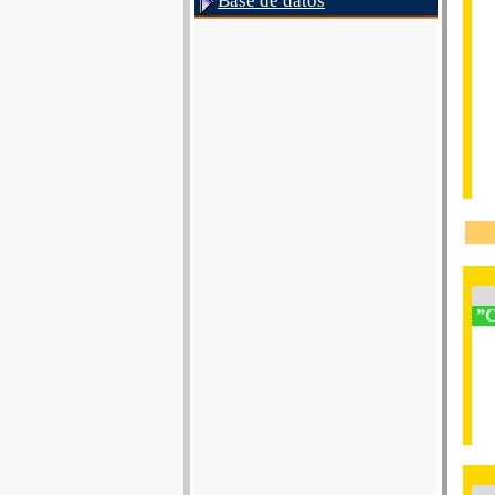
Base de datos
”C