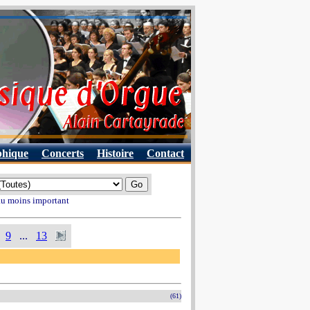
phique
Concerts
Histoire
Contact
 au moins important
9
...
13
(61)