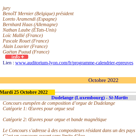
jury
BenoîT Mernier (Belgique) président
Loreto Aramendi (Espagne)
Bernhard Haas (Allemagne)
Nathan Laube (ÉTats-Unis)
Loïc Mallié (France)
Pascale Rouet (France)
Alain Louvier (France)
Gaëtan Puaud (France)
Lien :
www.auditorium-lyon.com/fr/programme-calendrier-epreuves
Octobre 2022
Mardi 25 Octobre 2022
Dudelange (Luxembourg) -
St-Martin
Concours européen de composition d’orgue de Dudelange
Catégorie 1: Œuvres pour orgue seul
Catégorie 2: Œuvres pour orgue et bande magnétique
Le Concours s’adresse à des compositeurs résidant dans un des pay
C’est un concours ouvert sans limite d’âge.