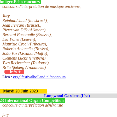
hnitger-Echo concours
concours d'interprétation de musique ancienne;
Jury
Reinhard Jaud (Innsbruck),
Jean Ferrard (Brussel),
Pieter van Dijk (Alkmaar),
Bernard Foccroulle (Brussel),
Luc Ponet (Leuven),
Maurizio Croci (Fribourg),
Roberto Antonello (Treviso),
João Vaz (Lissabon/Mafra),
Clemens Lucke (Freiberg),
Yves Rechsteiner (Toulouse),
Brita Sjøberg (Trondheim)
Lien :
orgelfestivalholland.nl/concours
Mardi 20 Juin 2023
Longwood Gardens (Usa)
23 International Organ Competition
concours d'interprétation généraliste
jury