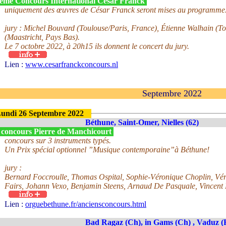
ème Concours International César Franck
uniquement des œuvres de César Franck seront mises au programme
jury : Michel Bouvard (Toulouse/Paris, France), Étienne Walhain (T
(Maastricht, Pays Bas).
Le 7 octobre 2022, à 20h15 ils donnent le concert du jury.
Lien :
www.cesarfranckconcours.nl
Septembre 2022
undi 26 Septembre 2022
Béthune, Saint-Omer, Nielles (62)
 concours Pierre de Manchicourt
concours sur 3 instruments typés.
Un Prix spécial optionnel ”Musique contemporaine”à Béthune!
jury :
Bernard Foccroulle, Thomas Ospital, Sophie-Véronique Choplin, Vé
Fairs, Johann Vexo, Benjamin Steens, Arnaud De Pasquale, Vincent 
Lien :
orguebethune.fr/anciensconcours.html
Bad Ragaz (Ch), in Gams (Ch) , Vaduz (Fl