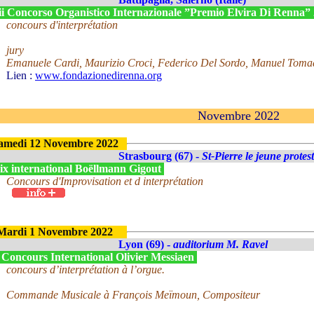
ii Concorso Organistico Internazionale ”Premio Elvira Di Renna”
concours d'interprétation
jury
Emanuele Cardi, Maurizio Croci, Federico Del Sordo, Manuel Toma
Lien :
www.fondazionedirenna.org
Novembre 2022
amedi 12 Novembre 2022
Strasbourg (67) -
St-Pierre le jeune protes
ix international Boëllmann Gigout
Concours d'Improvisation et d interprétation
Mardi 1 Novembre 2022
Lyon (69) -
auditorium M. Ravel
 Concours International Olivier Messiaen
concours d’interprétation à l’orgue.
Commande Musicale à François Meïmoun, Compositeur