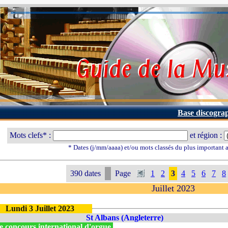
Base discogra
Mots clefs* :
et région :
* Dates (j/mm/aaaa) et/ou mots classés du plus important
390 dates
Page
1
2
3
4
5
6
7
8
Juillet 2023
Lundi 3 Juillet 2023
St Albans (Angleterre)
e concours international d'orgue