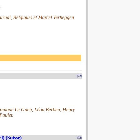
.
ournai, Belgique) et Marcel Verheggen
(72)
ronique Le Guen, Léon Berben, Henry
Paulet.
) (Suisse)
(73)