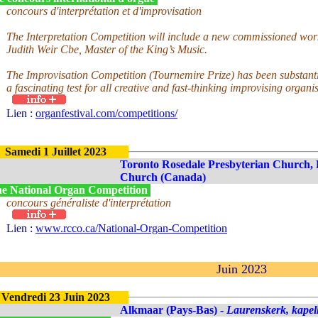
concours d'interprétation et d'improvisation
The Interpretation Competition will include a new commissioned wor
Judith Weir Cbe, Master of the King’s Music.
The Improvisation Competition (Tournemire Prize) has been substanti
a fascinating test for all creative and fast-thinking improvising organis
Lien :
organfestival.com/competitions/
Samedi 1 Juillet 2023
Toronto Rosedale Presbyterian Church
Church (Canada)
e National Organ Competition
concours généraliste d'interprétation
Lien :
www.rcco.ca/National-Organ-Competition
Juin 2023
Vendredi 23 Juin 2023
Alkmaar (Pays-Bas) -
Laurenskerk, kapel