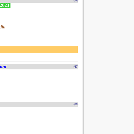
 2023
din
tant
(67)
(68)