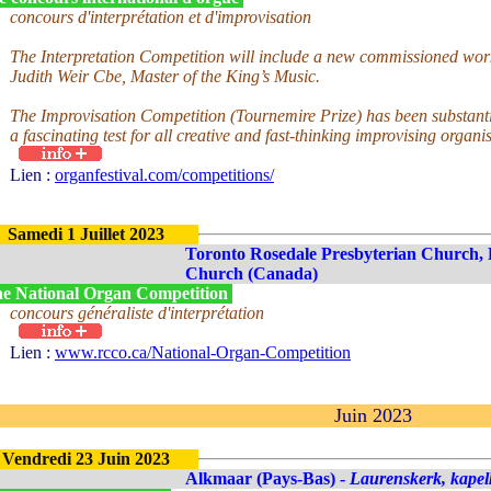
concours d'interprétation et d'improvisation
The Interpretation Competition will include a new commissioned wor
Judith Weir Cbe, Master of the King’s Music.
The Improvisation Competition (Tournemire Prize) has been substanti
a fascinating test for all creative and fast-thinking improvising organis
Lien :
organfestival.com/competitions/
Samedi 1 Juillet 2023
Toronto Rosedale Presbyterian Church
Church (Canada)
e National Organ Competition
concours généraliste d'interprétation
Lien :
www.rcco.ca/National-Organ-Competition
Juin 2023
Vendredi 23 Juin 2023
Alkmaar (Pays-Bas) -
Laurenskerk, kapel