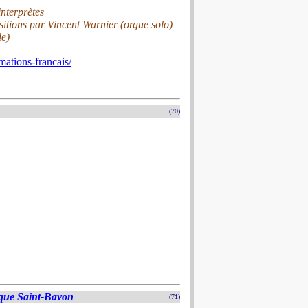
interprètes
itions par Vincent Warnier (orgue solo)
de)
ations-francais/
(70)
ique Saint-Bavon
(71)