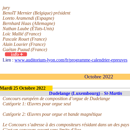
jury
BenoîT Mernier (Belgique) président
Loreto Aramendi (Espagne)
Bernhard Haas (Allemagne)
Nathan Laube (ÉTats-Unis)
Loïc Mallié (France)
Pascale Rouet (France)
Alain Louvier (France)
Gaëtan Puaud (France)
Lien :
www.auditorium-lyon.com/fr/programme-calendrier-epreuves
Octobre 2022
Mardi 25 Octobre 2022
Dudelange (Luxembourg) -
St-Martin
Concours européen de composition d’orgue de Dudelange
Catégorie 1: Œuvres pour orgue seul
Catégorie 2: Œuvres pour orgue et bande magnétique
Le Concours s’adresse à des compositeurs résidant dans un des pay
C’est un concours ouvert sans limite d’âge.