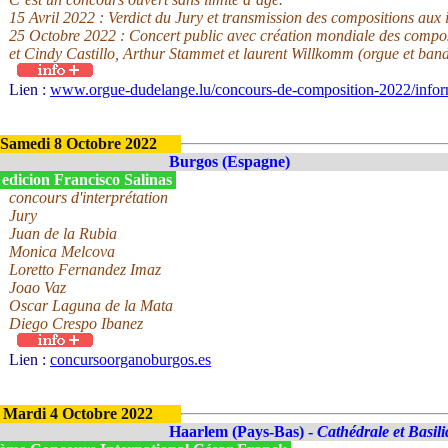
15 Avril 2022 : Verdict du Jury et transmission des compositions aux 
25 Octobre 2022 : Concert public avec création mondiale des compos
et Cindy Castillo, Arthur Stammet et laurent Willkomm (orgue et ban
Lien :
www.orgue-dudelange.lu/concours-de-composition-2022/inform
Samedi 8 Octobre 2022
Burgos (Espagne)
 edicion Francisco Salinas
concours d'interprétation
Jury
Juan de la Rubia
Monica Melcova
Loretto Fernandez Imaz
Joao Vaz
Oscar Laguna de la Mata
Diego Crespo Ibanez
Lien :
concursoorganoburgos.es
Mardi 4 Octobre 2022
Haarlem (Pays-Bas) -
Cathédrale et Basil