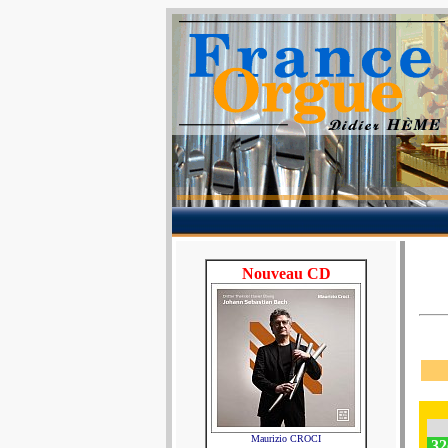
Nouveau CD
Maurizio CROCI
32