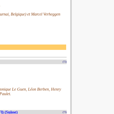
.
ournai, Belgique) et Marcel Verheggen
(72)
ronique Le Guen, Léon Berben, Henry
Paulet.
) (Suisse)
(73)