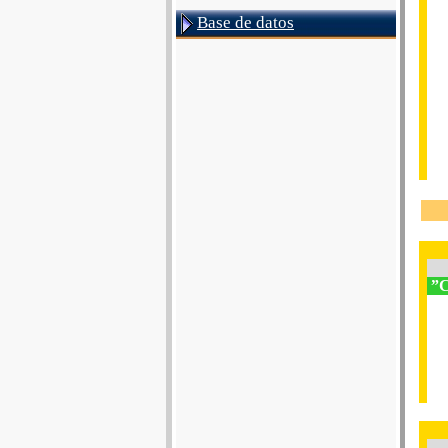
Base de datos
”C