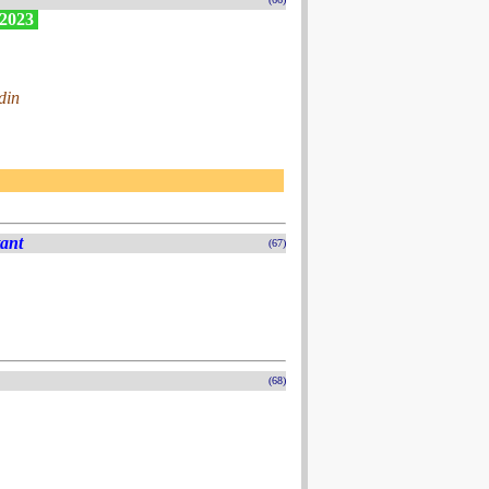
 2023
din
tant
(67)
(68)