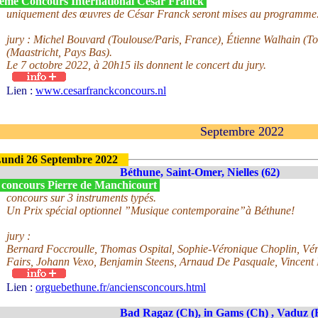
ème Concours International César Franck
uniquement des œuvres de César Franck seront mises au programme
jury : Michel Bouvard (Toulouse/Paris, France), Étienne Walhain (T
(Maastricht, Pays Bas).
Le 7 octobre 2022, à 20h15 ils donnent le concert du jury.
Lien :
www.cesarfranckconcours.nl
Septembre 2022
undi 26 Septembre 2022
Béthune, Saint-Omer, Nielles (62)
 concours Pierre de Manchicourt
concours sur 3 instruments typés.
Un Prix spécial optionnel ”Musique contemporaine”à Béthune!
jury :
Bernard Foccroulle, Thomas Ospital, Sophie-Véronique Choplin, Vé
Fairs, Johann Vexo, Benjamin Steens, Arnaud De Pasquale, Vincent 
Lien :
orguebethune.fr/anciensconcours.html
Bad Ragaz (Ch), in Gams (Ch) , Vaduz (Fl