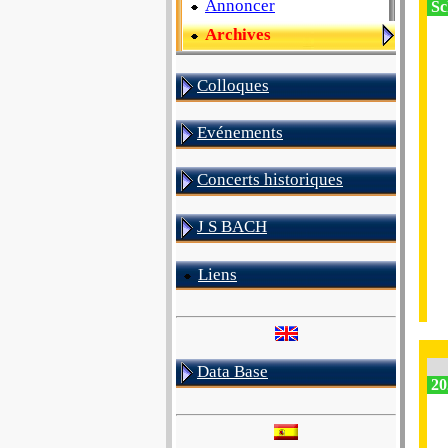
Annoncer
Sc
Archives
Colloques
Evénements
Concerts historiques
J S BACH
Liens
Data Base
20