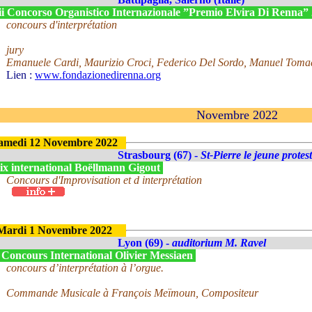
ii Concorso Organistico Internazionale ”Premio Elvira Di Renna”
concours d'interprétation
jury
Emanuele Cardi, Maurizio Croci, Federico Del Sordo, Manuel Toma
Lien :
www.fondazionedirenna.org
Novembre 2022
amedi 12 Novembre 2022
Strasbourg (67) -
St-Pierre le jeune protes
ix international Boëllmann Gigout
Concours d'Improvisation et d interprétation
Mardi 1 Novembre 2022
Lyon (69) -
auditorium M. Ravel
 Concours International Olivier Messiaen
concours d’interprétation à l’orgue.
Commande Musicale à François Meïmoun, Compositeur