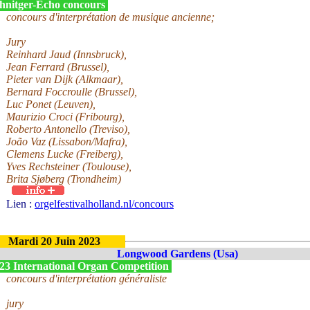
hnitger-Echo concours
concours d'interprétation de musique ancienne;
Jury
Reinhard Jaud (Innsbruck),
Jean Ferrard (Brussel),
Pieter van Dijk (Alkmaar),
Bernard Foccroulle (Brussel),
Luc Ponet (Leuven),
Maurizio Croci (Fribourg),
Roberto Antonello (Treviso),
João Vaz (Lissabon/Mafra),
Clemens Lucke (Freiberg),
Yves Rechsteiner (Toulouse),
Brita Sjøberg (Trondheim)
Lien :
orgelfestivalholland.nl/concours
Mardi 20 Juin 2023
Longwood Gardens (Usa)
23 International Organ Competition
concours d'interprétation généraliste
jury