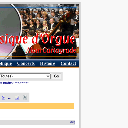
phique
Concerts
Histoire
Contact
 au moins important
9
...
13
(61)