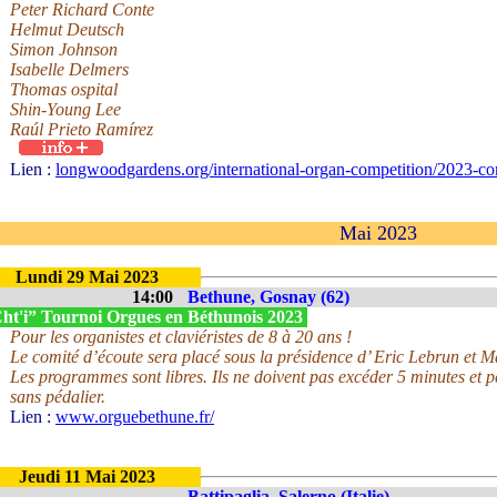
Peter Richard Conte
Helmut Deutsch
Simon Johnson
Isabelle Delmers
Thomas ospital
Shin-Young Lee
Raúl Prieto Ramírez
Lien :
longwoodgardens.org/international-organ-competition/2023-co
Mai 2023
Lundi 29 Mai 2023
14:00
Bethune, Gosnay (62)
ht'i” Tournoi Orgues en Béthunois 2023
Pour les organistes et claviéristes de 8 à 20 ans !
Le comité d’écoute sera placé sous la présidence d’ Eric Lebrun et 
Les programmes sont libres. Ils ne doivent pas excéder 5 minutes et 
sans pédalier.
Lien :
www.orguebethune.fr/
Jeudi 11 Mai 2023
Battipaglia, Salerno (Italie)