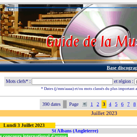
Base discogra
Mots clefs* :
et région :
* Dates (j/mm/aaaa) et/ou mots classés du plus important
390 dates
Page
1
2
3
4
5
6
7
8
Juillet 2023
Lundi 3 Juillet 2023
St Albans (Angleterre)
e concours international d'orgue