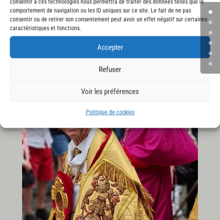
consentir à ces technologies nous permettra de traiter des données telles que le
comportement de navigation ou les ID uniques sur ce site. Le fait de ne pas
consentir ou de retirer son consentement peut avoir un effet négatif sur certaines
caractéristiques et fonctions.
Accepter
Refuser
Voir les préférences
Politique de cookies