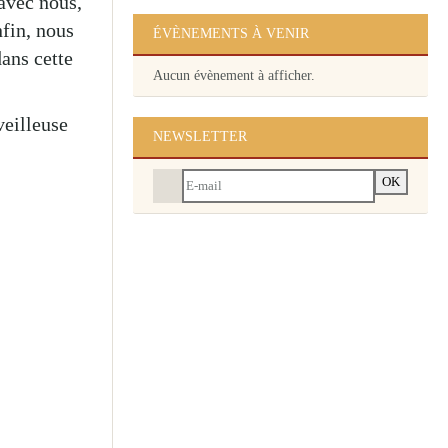
ties avec
Marbaix-la-Tour
èle. Enfin,
Nalinnes-Centre
ement, dans
Nalinnes-Haies
rveilleuse
ÉVÈNEMENTS À VENIR
Aucun évènement à afficher.
NEWSLETTER
OK