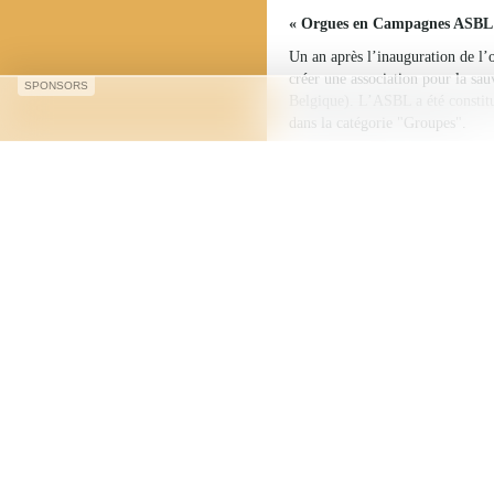
« Orgues en Campagnes ASBL
Un an après l’inauguration de 
projet de créer une associati
SPONSORS
Heure-Nalinnes (Hainaut, Belgi
Mérite Culturel de la Commun
Les buts de cette association s
L’expertise complète, et la
Roch d’Ham-sur-Heure, qui 
L'aide et le conseil aux fab
besoin.
La mise en valeur de tous 
Faire connaître l’orgue au 
Et spécialement aux jeunes 
Ouvrir les tribunes d’orgu
Conception et impression de
...