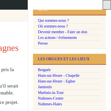
MENU
Qui sommes-nous ?
Où sommes-nous ?
Devenir membre - Faire un don
pagnes
Les actions / événements
Presse
t pris la
LES ORGUES ET LES LIEUX
Beignée
qu'il serait
Ham-sur-Heure - Chapelle
sonnable.
Ham-sur-Heure - Eglise
r ce projet.
Jamioulx