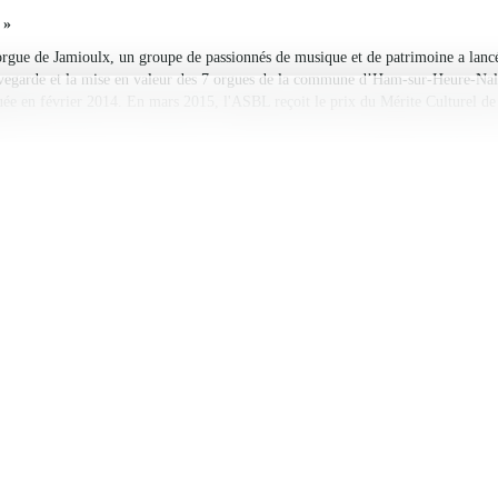
 »
l’orgue de Jamioulx, un groupe de passionnés de musique et de patrimoine
on pour la sauvegarde et la mise en valeur des 7 orgues de la commune d’
que). L’ASBL a été constituée en février 2014. En mars 2015, l'ASBL reçoit
e dans la catégorie "Groupes".
ont :
ème
ème
 reconstruction de l’orgue historique (18
siècle ou début 19
) de la 
se trouve aujourd’hui en mauvais état.
riques d'église lors de la restauration ou le relevage des autres instrument
les instruments de la commune : organisation d’une saison de concerts va
grand public : Visites d’orgues, conférences, auditions,…
: Visites d’orgues par les écoles,…
es aux académies de musique.
 plaquettes d’informations sur les orgues et les lieux qui les abritent