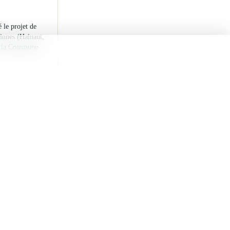
 a lancé le
Ham-sur-
 le prix du
chapelle Saint
s qui en ont
riés,…