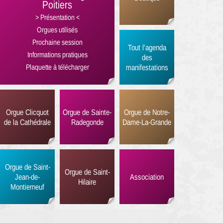
Poitiers
Présentation
Orgues utilisés
Prochaine session
Tout l'agenda
Informations pratiques
des
Plaquette à télécharger
manifestations
Orgue Clicquot
Orgue de Sainte-
Orgue de Notre-
de la Cathédrale
Radegonde
Dame-La-Grande
Orgue de Saint-
Orgue de Saint-
Jean-de-
Association
Hilaire
Montierneuf