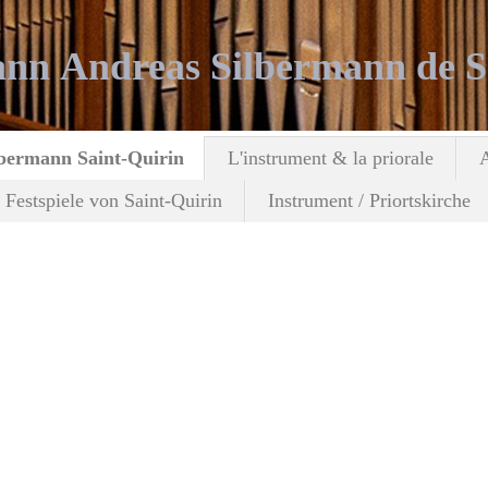
nn Andreas Silbermann de S
lbermann Saint-Quirin
L'instrument & la priorale
A
 Festspiele von Saint-Quirin
Instrument / Priortskirche