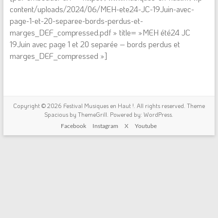
content/uploads/2024/06/MEH-ete24-JC-19Juin-avec-
page-1-et-20-separee-bords-perdus-et-
marges_DEF_compressed.pdf » title= »MEH été24 JC
19Juin avec page 1 et 20 separée – bords perdus et
marges_DEF_compressed »]
Copyright © 2026
Festival Musiques en Haut !
. All rights reserved. Theme
Spacious
by ThemeGrill. Powered by:
WordPress
.
Facebook
Instagram
X
Youtube