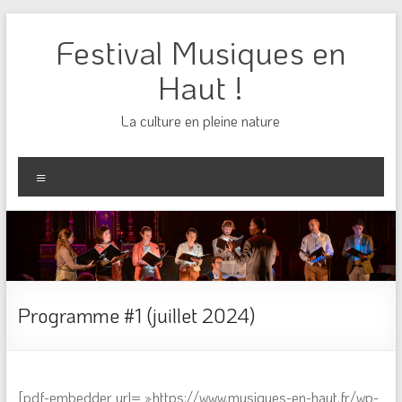
Aller
au
Festival Musiques en
contenu
Haut !
La culture en pleine nature
Menu
Programme #1 (juillet 2024)
[pdf-embedder url= »https://www.musiques-en-haut.fr/wp-