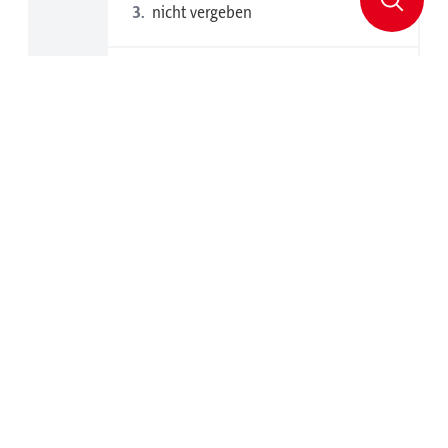
nicht vergeben
Aurore Marie Mercédès Baal, (FR)
Muriel Groz (FR),
2016
Manuel Schuen, (IT)
nicht vergeben
nicht vergeben
Charlotte Marchandise (FR),
2013
Martin Riccabona (Hall i. T.)
Deniel Perer (IT), Adrien Pièce (CH)
nicht vergeben