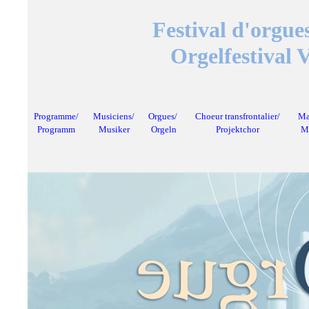
Festival d'orgu
Orgelfestival
Programme/
Musiciens/
Orgues/
Choeur transfrontalier/
Ma
Programm
Musiker
Orgeln
Projektchor
Me