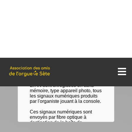
2 consoles indépendantes
pouvant fonctionner en parallèle :
- une console de tribune ( en haut )
- une console de nef (en bas)
transmission numérique 2 claviers
pour les mains et un pédalier pour
jouer avec les pieds, possibilité de
brancher un séquenceur portable
MIDI IN et OUT.
En IN sont enregistrés en carte
mémoire, type appareil photo, tous
les signaux numériques produits
par l'organiste jouant à la console.
Ces signaux numériques sont
envoyés par fibre optique à
destination de la boîte de
transmission numérique dans
l'orgue.