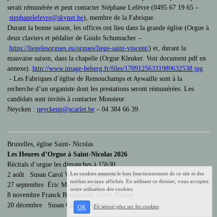
serait rémunérée et peut contacter Stéphane Lefèvre (0495 67 19 65 –
stephanelefevre@skynet.be
), membre de la Fabrique.
Durant la bonne saison, les offices ont lieu dans la grande église (Orgue à
deux claviers et pédalier de Guido Schumacher –
https://liegelesorgues.eu/
orgues/liege-saint-vincent/
) et, durant la
mauvaise saison, dans la chapelle (Orgue Kleuker. Voir document pdf en
annexe).
http://www.image-heberg.fr/files/17091256331989632538.jpg
- Les Fabriques d’église de Remouchamps et Aywaille sont à la
recherche d’un organiste dont les prestations seront rémunérées. Les
candidats sont invités à contacter Monsieur
Neycken :
neyckenp@scarlet.be
– 04 384 66 39.
Bruxelles, église Saint- Nicolas
Les Heures d’Orgue à Saint-Nicolas 2026
Récitals d’orgue les dimanches à 15h30
Les cookies assurent le bon fonctionnement de ce site et des
2 août Susan Carol Woodson, organiste titulaire
médias sociaux affichés. En utilisant ce dernier, vous acceptez
27 septembre Éric Mairlot, Liège
notre utilisation des cookies.
8 novembre Franck Besingrand, Céret, France
20 décembre Susan Carol Woodson
En savoir plus sur les cookies
OK