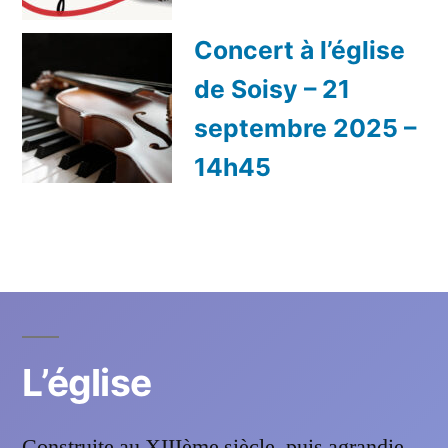
Concert à l’église
de Soisy – 21
septembre 2025 –
14h45
—
L’église
Construite au XIIIème siècle, puis agrandie