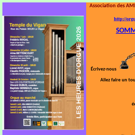
Association des A
http://org
SOMMA
Écrivez-nous
Allez faire un to
é