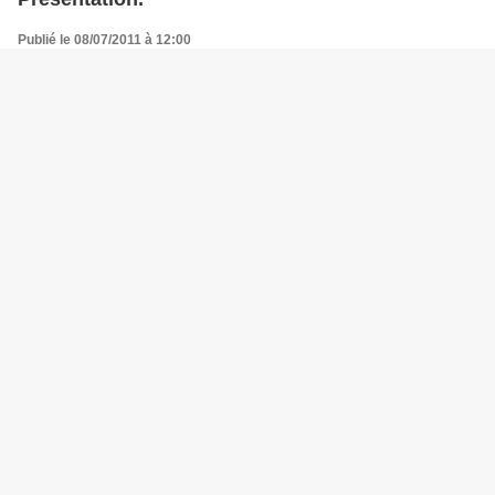
Publié le 08/07/2011 à 12:00
Par
organiste.over-blog.com
Jean-Claude Clément est depuis 2006 l’organiste de la Collégiale saint Piat
et de l’église saint Joseph de Burgault, à Seclin, près de Lille. Ancien élève
de Bernard Hesdin organiste de l’église St Léger de Lens, de Marie de Saint
Gély, concertiste internationale...
journees du patrimoine 2011