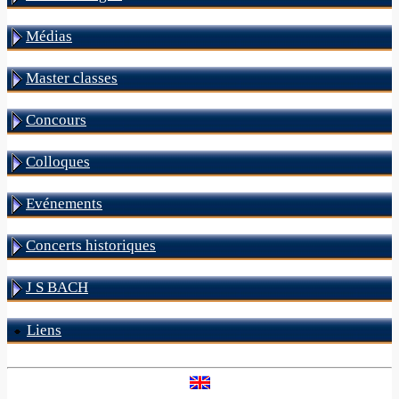
Médias
Master classes
Concours
Colloques
Evénements
Concerts historiques
J S BACH
Liens