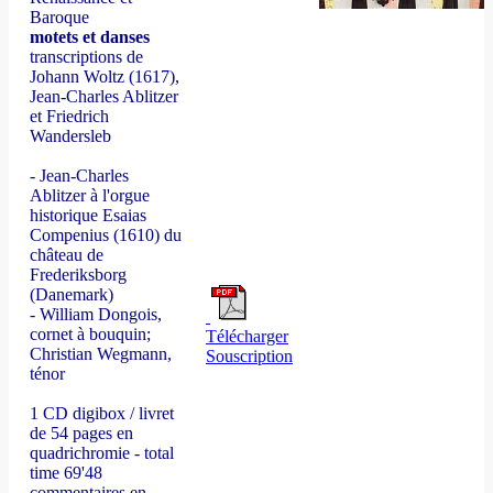
Baroque
motets et danses
transcriptions de
Johann Woltz (1617),
Jean-Charles Ablitzer
et Friedrich
Wandersleb
- Jean-Charles
Ablitzer à l'orgue
historique Esaias
Compenius (1610) du
château de
Frederiksborg
(Danemark)
- William Dongois,
cornet à bouquin;
Télécharger
Christian Wegmann,
Souscription
ténor
1 CD digibox / livret
de 54 pages en
quadrichromie - total
time 69'48
commentaires en