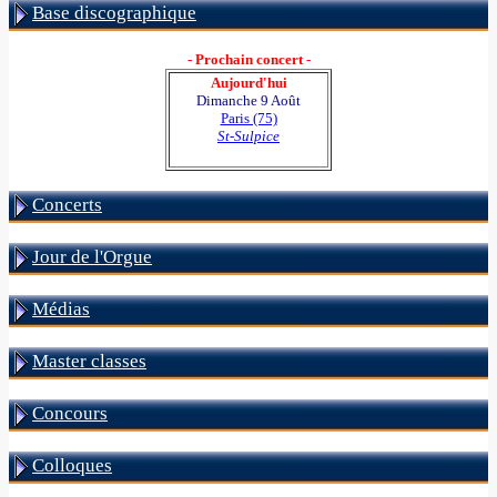
Base discographique
- Prochain concert -
Aujourd'hui
Dimanche 9 Août
Paris (75)
St-Sulpice
Concerts
Jour de l'Orgue
Médias
Master classes
Concours
Colloques