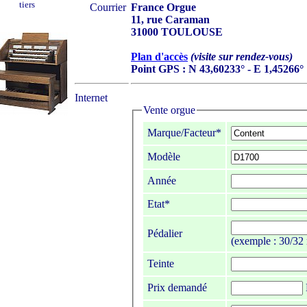
tiers
Courrier
France Orgue
11, rue Caraman
31000 TOULOUSE
Plan d'accès
(visite sur rendez-vous)
Point GPS : N 43,60233° - E 1,45266°
Internet
Vente orgue
Marque/Facteur*
Modèle
Année
Etat*
Pédalier
(exemple : 30/32 
Teinte
Prix demandé