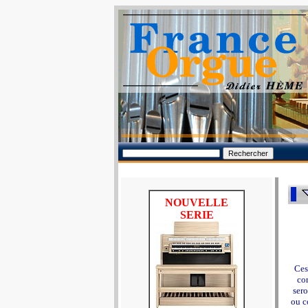
NOUVELLE
SERIE
Ces
con
sero
ou c