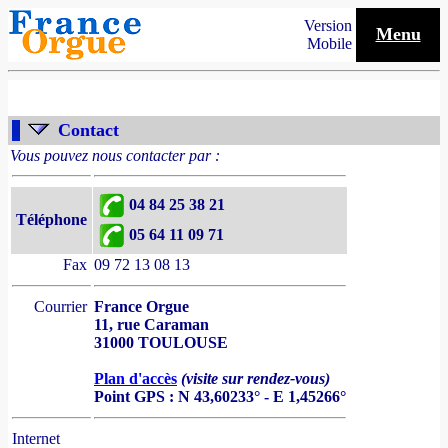
Version
Menu
Mobile
Contact
Vous pouvez nous contacter par :
04 84 25 38 21
Téléphone
05 64 11 09 71
Fax
09 72 13 08 13
Courrier
France Orgue
11, rue Caraman
31000 TOULOUSE
Plan d'accès
(visite sur rendez-vous)
Point GPS : N 43,60233° - E 1,45266°
Internet