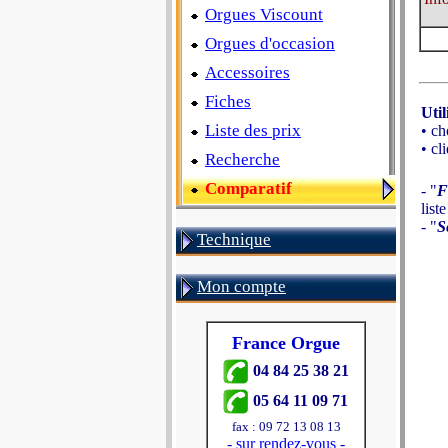
Orgues Viscount
Orgues d'occasion
Accessoires
Fiches
Util
Liste des prix
• ch
• cl
Recherche
Comparatif
- "
F
list
- "
S
Technique
Mon compte
France Orgue
04 84 25 38 21
05 64 11 09 71
fax : 09 72 13 08 13
-
sur rendez-vous
-