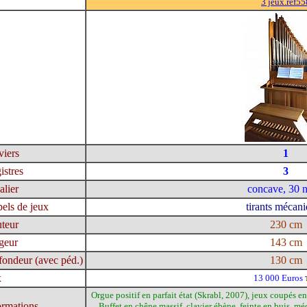
3 jeux.ref55
viers
1
istres
3
alier
concave, 30 n
els de jeux
tirants mécan
teur
230 cm
geur
143 cm
fondeur (avec péd.)
130 cm
x
13 000 Euros
Orgue positif en parfait état (Skrabl, 2007), jeux coupés 
ormations
Buffet en chêne massif, clavier ébène, feinte en buis, 