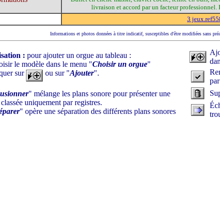
livraison et accord par un facteur professionnel.
3 jeux.ref55
Informations et photos données à titre indicatif, susceptibles d'être modifiées sans pré
Ajo
isation :
pour ajouter un orgue au tableau :
dan
oisir le modèle dans le menu "
Choisir un orgue
"
Rem
iquer sur
ou sur "
Ajouter
".
par
Sup
usionner
" mélange les plans sonore pour présenter une
e classée uniquement par registres.
Éch
éparer
" opère une séparation des différents plans sonores
tro