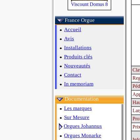
Viscount Domus 8
France Orgue
Accueil
Avis
Installations
Produits clés
Nouveautés
Cla
Contact
Reg
In memoriam
Péd
App
Documentation
Hau
Les marques
Lar
Sur Mesure
Pro
Orgues Johannus
Pri
Orgues Monarke
Inf