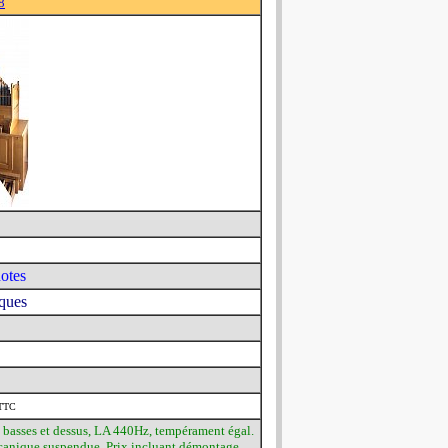
8
otes
iques
TTC
en basses et dessus, LA 440Hz, tempérament égal.
mécanique suspendue. Prix incluant démontage,