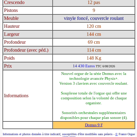
Crescendo
12 pas
Pistons
9
Meuble
vinyle foncé, couvercle roulant
Hauteur
120 cm
Largeur
144 cm
Profondeur
69 cm
Profondeur (avec péd.)
114 cm
Poids
148 Kg
Prix
14 430 Euros
TTC 6/08/2026
Nouvel orgue de la série Domus avec la
technologie avancée Physis+.
Version 3 claviers avec couvercle roulant.
Souplesse totale de l'orgue qui offre une
Informations
composition selon la volonté de chaque
organiste.
Sonorités orchestrales supplémentaires
disponibles pour chaque plan sonore (4).
Domus 9 F
Informations et photos données à titre indicatif, susceptibles d'être modifiées sans préavis -
©
France Orgue