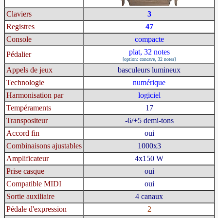
Claviers
3
Registres
47
Console
compacte
plat, 32 notes
Pédalier
[option: concave, 32 notes]
Appels de jeux
basculeurs lumineux
Technologie
numérique
Harmonisation par
logiciel
Tempéraments
17
Transpositeur
-6/+5 demi-tons
Accord fin
oui
Combinaisons ajustables
1000x3
Amplificateur
4x150 W
Prise casque
oui
Compatible MIDI
oui
Sortie auxiliaire
4 canaux
Pédale d'expression
2